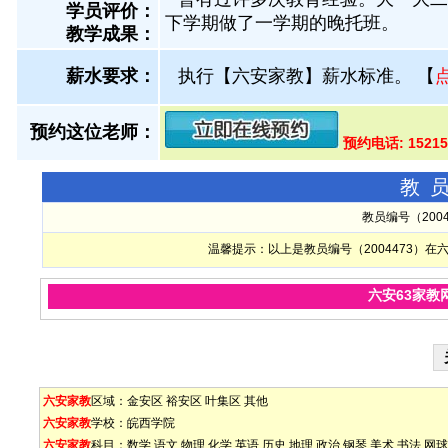
学员评价：
下学期做了一学期的晚托班。
教学成果：
薪水要求：
执行【六安家教】薪水标准。
【
预约这位老师：
预约电话: 1521
教
教员编号（200
温馨提示：以上是教员编号（2004473）
六安63家教
六安家教
区域：
金安区
裕安区
叶集区
其他
六安家教
学校：
皖西学院
六安家教
科目：
数学
语文
物理
化学
英语
历史
地理
政治
钢琴
美术
书法
网球