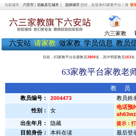
当前城市：
六安市
[
切换其它城市
]
选择城市
您好，欢迎来63家教平台！请
登
六三家教
六安站
请家教
做家教
学员信息
教员
目前，63家教平台在册教员
3809
名，其中明星教员
163
名
63家教平台家教老师
教 员
教员编号：
2004473
教员姓
电话预约
性别：
女
ah63
出生年月：
隐藏
提示：打
目前身份：
本科在读
最后登录：