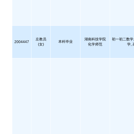
左教员
湖南科技学院
初一初二数学,
本科毕业
2004447
(女)
化学师范
学,