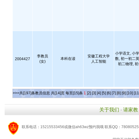
小学语文, 小学
李教员
安徽工程大学
本科在读
数, 初一初二英
2004427
(女)
人工智能
初二物理, 
>>>共[197]条教员信息 共[14]页 每页[15]条
1
[2]
[3]
[4]
[5]
[6]
[7]
[8]
[9]
[10]
[11
关于我们
-
请家教
联系电话：15215533456或微信ah63wz预约我哦 联系QQ：7808052