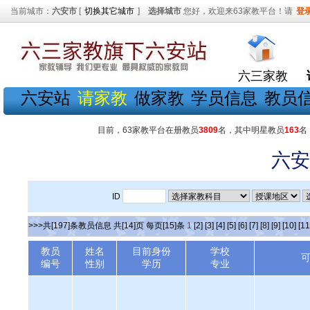
当前城市：
六安市
[
切换其它城市
]
选择城市
您好，欢迎来63家教平台！请
登
六三家教
六安站
请家教
做家教
学员信息
教员
目前，63家教平台在册教员
3809
名，其中明星教员
163
名
六安
ID
>>>共[197]条教员信息 共[14]页 每页[15]条
1
[2]
[3]
[4]
[5]
[6]
[7]
[8]
[9]
[10]
[11
教员
姓名
目前身份
学校
编号
性别
学历
专业