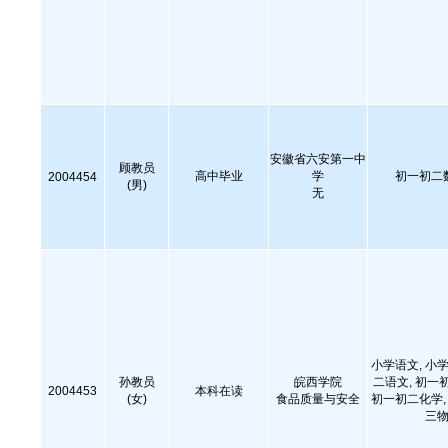
安徽省六安第一中
顾教员
高中毕业
学
初一初二
2004454
(男)
无
小学语文, 小学
孙教员
皖西学院
二语文, 初一
2004453
本科在读
(女)
食品质量与安全
初一初二化学, 
三物