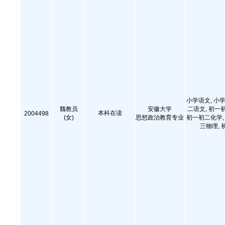
小学语文, 小学
魏教员
安徽大学
二语文, 初一
本科在读
2004498
(女)
思想政治教育专业
初一初二化学, 
三物理, 