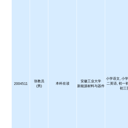
小学语文, 小学
张教员
安徽工业大学
本科在读
二英语, 初一
2004511
(男)
新能源材料与器件
初三