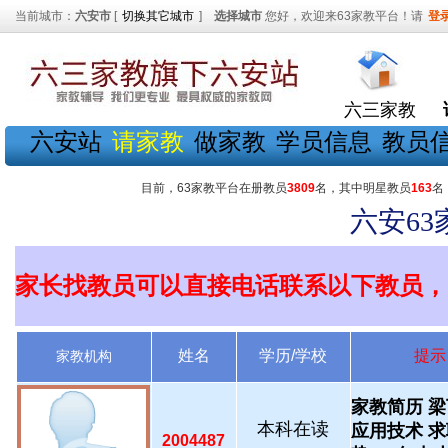
当前城市：
六安市
[
切换其它城市
]
选择城市
您好，欢迎来63家教平台！请
登
六三家教
六安站
请家教
做家教
学员信息
教员
目前，63家教平台在册教员
3809
名，其中明星教员
163
名
六安6
家长找教员可以直接电话联系以下教员，
姓名
学历/学校
提示
家教机构
家教简历 梁
本科在读
应用技术 
2004487