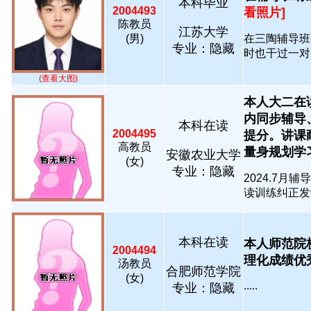
本科毕业
2004493
看照片]
陈教员
江苏大学
(男)
在三陶辅导班
专业：隐藏
时也干过一对一辅
(查看大图)
本人大二在
内同步辅导
本科在读
2004495
提分。讲课
高教员
量身规划学习计.
安徽农业大学
(女)
专业：隐藏
2024.7
读训练纠正发音
本科在读
本人师范院
2004494
理化成绩优秀..
汤教员
合肥师范学院
(女)
.....
专业：隐藏