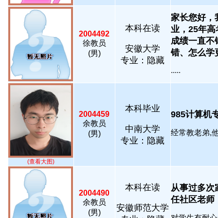
家长您好，
本科在读
业，25年
2004492
成绩一直不
徐教员
安徽大学
错、怎么学更..
(男)
专业：隐藏
.....
本科毕业
985计算机专业.
2004459
余教员
中南大学
经常教老弟,他21
(男)
专业：隐藏
(查看大图)
本科在读
从事过多次
2004490
任社区老师，
余教员
安徽师范大学
(男)
对学生有耐心善