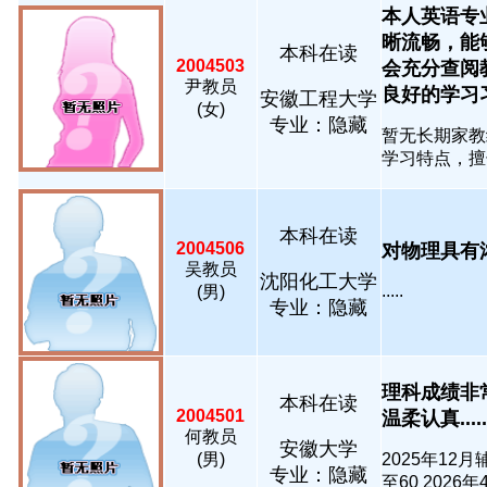
本人英语专
晰流畅，能
本科在读
2004503
会充分查阅
尹教员
良好的学习习惯.
安徽工程大学
(女)
专业：隐藏
暂无长期家教
学习特点，擅长
本科在读
2004506
对物理具有浓厚
吴教员
沈阳化工大学
.....
(男)
专业：隐藏
理科成绩非
本科在读
2004501
温柔认真.....
何教员
安徽大学
(男)
2025年1
专业：隐藏
至60 2026年