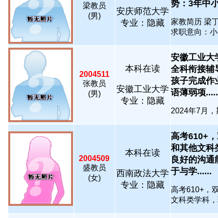
势：3年中小学
梁教员
安庆师范大学
(男)
家教简历 梁丁
专业：隐藏
求职意向：小...
安徽工业大
本科在读
全科衔接辅
2004511
孩子完成作
张教员
安徽工业大学
语薄弱项.....
(男)
专业：隐藏
2024年7月
高考610+
和其他文科
本科在读
2004509
良好的沟通
盛教员
于与学......
西南政法大学
(女)
专业：隐藏
高考610+
文科类学科，现