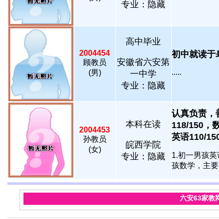
专业：隐藏
高中毕业
2004454
初中就读于皋
安徽省六安第
顾教员
.....
(男)
一中学
专业：隐藏
认真负责，
本科在读
118/150，
2004453
英语110/150..
孙教员
皖西学院
(女)
1.初一男孩
专业：隐藏
孩数学，主要以
六安63家教