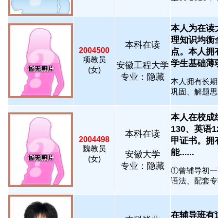
本人为在读
理知识均衡
本科在读
2004500
点。本人拥
项教员
学生基础薄弱、
安徽工程大学
(女)
专业：隐藏
本人拥有长期
巩固、解题思路
本人在校成
130、英
本科在读
2004498
甲证书。拥
魏教员
能......
安徽大学
(女)
专业：隐藏
①曾辅导初一
语法、配套专项
在辅导班有过