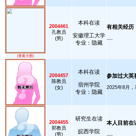
本科在读
2004461
有相关经历，经
孔教员
安徽理工大学
.....
(男)
专业：隐藏
(查看大图)
本科在读
2004457
参加过大英赛
陈教员
宿州学院
2025年8月，
(女)
专业：隐藏
研究生在读
2004455
本人目前在读
郭教员
皖西学院
.....
(男)