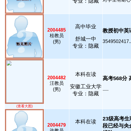
专业：隐藏
高中毕业
2004485
教授初中英语从
桂教员
舒城一中
3549502417...
(男)
专业：隐藏
本科在读
2004482
高考568分 高
汪教员
安徽工业大学
.....
(男)
专业：隐藏
(查看大图)
23级高考生
本科在读
2004479
段已经与央
许教员