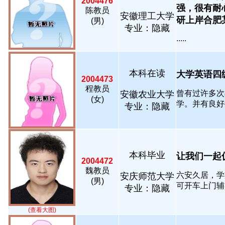
2004476
强，很有耐
陈教员
安徽理工大学
研上岸合肥某..
(男)
专业：隐藏
.....
本科在读
大学英语四级
2004473
程教员
曾有过许多次
安徽农业大学
(女)
学。并有良好提
专业：隐藏
本科毕业
让我们一起促进
2004472
魏教员
六安久居，学
安庆师范大学
(男)
可开车上门辅导.
专业：隐藏
(查看大图)