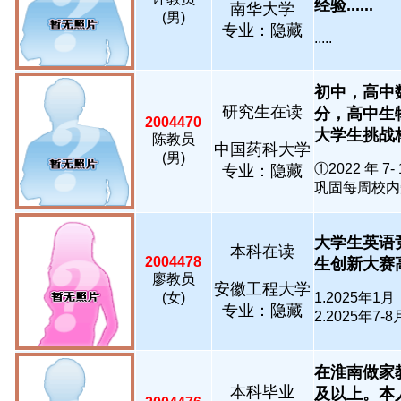
经验......
南华大学
(男)
专业：隐藏
.....
初中，高中
研究生在读
分，高中生
2004470
大学生挑战杯
陈教员
中国药科大学
(男)
①2022 年
专业：隐藏
巩固每周校内知
大学生英语
本科在读
2004478
生创新大赛高教
廖教员
安徽工程大学
(女)
1.2025年
专业：隐藏
2.2025年7-8
在淮南做家
本科毕业
及以上。本