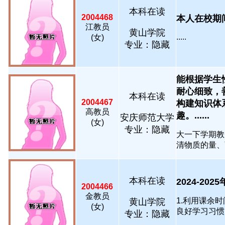
本科在读
2004468
本人在校期间
江教员
黄山学院
.....
(女)
专业：隐藏
能根据学生
耐心细致，
本科在读
2004467
构建知识体
高教员
趣。......
安庆师范大学
(女)
专业：隐藏
大一下学期教
清物质的量、离
本科在读
2024-202
2004466
金教员
1.利用课余
黄山学院
(女)
良好学习习惯。 
专业：隐藏