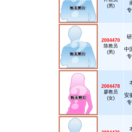
(男)
专
研
2004470
陈教员
中
(男)
专
2004478
廖教员
安
(女)
专