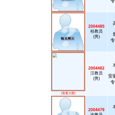
专
2004485
桂教员
(男)
专
2004482
汪教员
安
(男)
专
(查看大图)
2004479
许教员