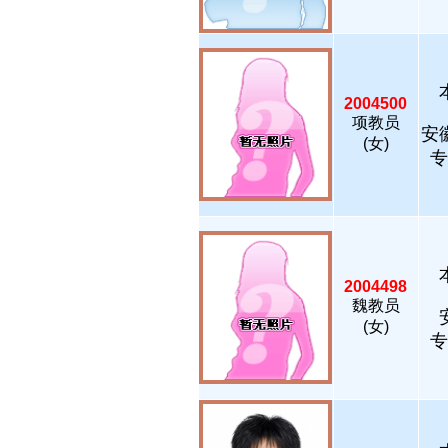
2004500
项教员
安
(女)
专
2004498
魏教员
(女)
专