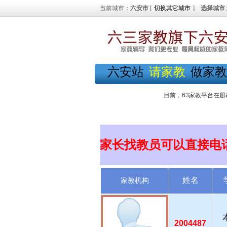
当前城市：
六安市
[
切换其它城市
]
选择城市
六安站
请家教
做家教
目前，63家教平台在册
家长找教员可以直接电
姓名
家教机构
2004487