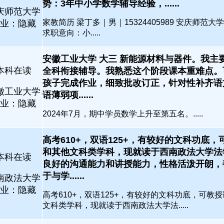
势：3年中小学数学辅导经验，......
庆师范大学
家教简历 梁丁多｜男｜15324405989 安庆师范大
业：隐藏
求职意向：小.....
安徽工业大学 大三 新能源材料与器件。我主
本科在读
全科衔接辅导。我熟悉这个阶段课本重难点。
孩子完成作业，细致批改订正，针对性补齐语
徽工业大学
语薄弱项......
业：隐藏
2024年7月，期中学员数学上升至第五名。.....
高考610+，双语125+，有较好的文科功底
和其他文科类学科，现就读于西南政法大学法
本科在读
良好的沟通能力和讲授能力，性格活泼开朗，
于与学......
南政法大学
业：隐藏
高考610+，双语125+，有较好的文科功底，可教
文科类学科，现就读于西南政法大学法.....