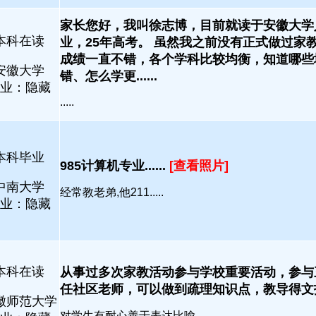
家长您好，我叫徐志博，目前就读于安徽大学
本科在读
业，25年高考。 虽然我之前没有正式做过家
成绩一直不错，各个学科比较均衡，知道哪些
安徽大学
错、怎么学更......
业：隐藏
.....
本科毕业
985计算机专业......
[查看照片]
中南大学
经常教老弟,他211.....
业：隐藏
本科在读
从事过多次家教活动参与学校重要活动，参与
任社区老师，可以做到疏理知识点，教导得文技巧.
徽师范大学
对学生有耐心善于表达比喻.....