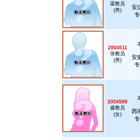
梁教员
安
(男)
专
2004511
张教员
安
(男)
专
2004509
盛教员
西
(女)
专