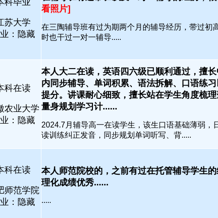
本科毕业
看照片]
江苏大学
在三陶辅导班有过为期两个月的辅导经历，带过初
业：隐藏
时也干过一对一辅导.....
本人大二在读，英语四六级已顺利通过，擅长
内同步辅导、单词积累、语法拆解、口语练习
本科在读
提分。讲课耐心细致，擅长站在学生角度梳理
量身规划学习计......
徽农业大学
业：隐藏
2024.7月辅导高一在读学生，该生口语基础薄弱，
读训练纠正发音，同步规划单词听写、背.....
本科在读
本人师范院校的，之前有过在托管辅导学生的
理化成绩优秀......
肥师范学院
.....
业：隐藏