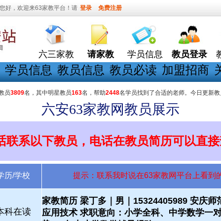
您好，欢迎来63家教平台！请
登录
免费注册
六三家教
请家教
学员信息
教员登录
学员信息
教员信息
教员必读
加盟招商
教员
3809
名，其中明星教员
163
名，帮助
2448
名学员找到了合适的老师。今日更新教
六安63家教网教员展示
话联系以下教员，电话在教员简历可以直接
学历/学校
提示：联系我时说在63家教网平台上看到
家教简历 梁丁多｜男｜15324405989 安庆
本科在读
应用技术 求职意向：小学全科、中学数学一对