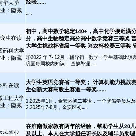
经验......
南华大学
业：隐藏
.....
初中，高中数学稳定140+，高中化学接近满
究生在读
分，高中生物稳定高分高中数学竞赛三等奖 
大学生挑战杯省级一等奖 兴农杯校赛三等奖 安徽农
国药科大学
①2022 年 7- 12月，辅导初一数学：学生基础比
业：隐藏
巩固每周校内知识， 查缺补漏.....
大学生英语竞赛省一等奖； 计算机能力挑战赛
本科在读
生创新大赛高教主赛道一等奖......
徽工程大学
1.2025年1月，金安区初二英语，一个寒假学员从及
业：隐藏
2.2025年7-8月，金安区初.....
在淮南做家教有两年的经验，帮助学生从20
本科毕业
及以上。本人在大学担任班长以及辅导员助理