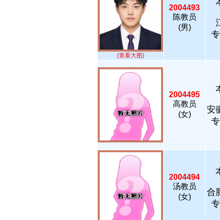
2004493
陈教员
(男)
专
(查看大图)
2004495
高教员
安
(女)
专
2004494
汤教员
合
(女)
专