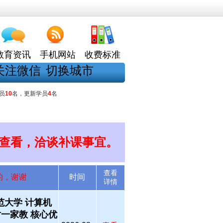
教育资讯
手机网站
收费标准
关注微信
切换城市
员
10
名，更新学员
4
名
查看，洽谈补课事宜。
查看
的，谢谢
时间
详情
师范大学 计算机
一家教 核心优