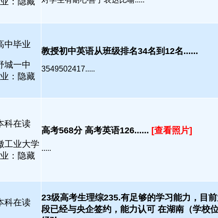
业：隐藏
高中毕业
教授初中英语从班级排名34名到12名......
舒城一中
3549502417.....
业：隐藏
本科在读
高考568分 高考英语126......
[查看照片]
徽工业大学
.....
业：隐藏
23级高考生理综235.有足够的学习能力，目前
本科在读
段已经与央企签约，能力认可 在湖南（学校