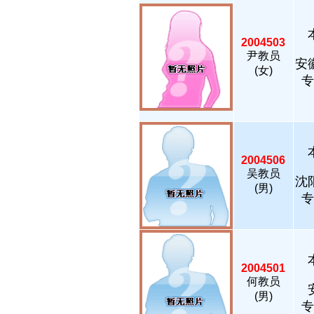
2004503
尹教员
安
(女)
专
2004506
吴教员
沈
(男)
专
2004501
何教员
(男)
专