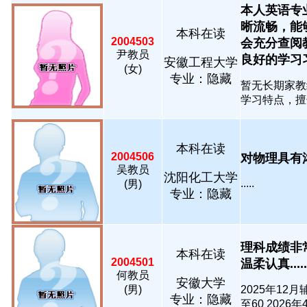
本人英语专
晰流畅，能
本科在读
2004503
会充分查阅
尹教员
良好的学习习惯.
安徽工程大学
(女)
专业：隐藏
暂无长期家教
学习特点，擅长
本科在读
2004506
对物理具有浓厚
吴教员
沈阳化工大学
.....
(男)
专业：隐藏
理科成绩非
本科在读
2004501
温柔认真.....
何教员
安徽大学
(男)
2025年1
专业：隐藏
至60 2026年