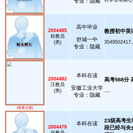
专业：隐藏
高中毕业
2004485
教授初中英语从
桂教员
舒城一中
3549502417...
(男)
专业：隐藏
本科在读
2004482
高考568分 高
汪教员
安徽工业大学
.....
(男)
专业：隐藏
(查看大图)
23级高考生
本科在读
2004479
段已经与央
许教员