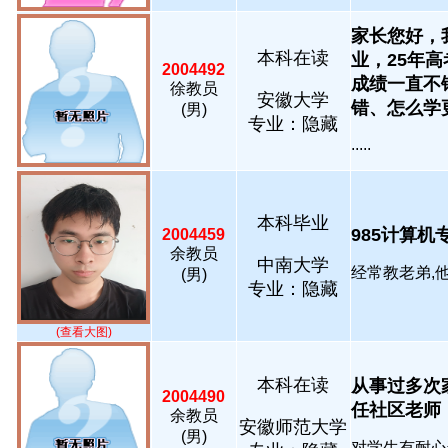
家长您好，
本科在读
业，25年
2004492
成绩一直不
徐教员
安徽大学
错、怎么学更..
(男)
专业：隐藏
.....
本科毕业
985计算机专业.
2004459
余教员
中南大学
经常教老弟,他21
(男)
专业：隐藏
(查看大图)
本科在读
从事过多次
2004490
任社区老师，
余教员
安徽师范大学
(男)
对学生有耐心善