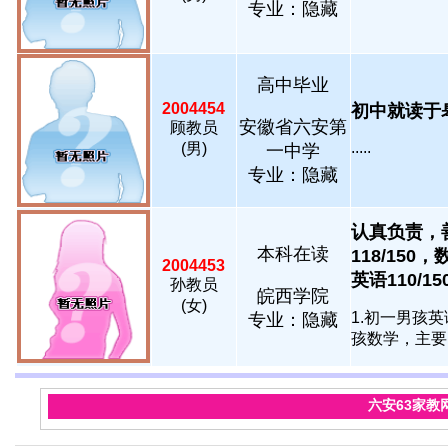
专业：隐藏
高中毕业
2004454
初中就读于皋
安徽省六安第
顾教员
.....
(男)
一中学
专业：隐藏
认真负责，
本科在读
118/150，
2004453
英语110/150..
孙教员
皖西学院
(女)
1.初一男孩
专业：隐藏
孩数学，主要以
六安63家教