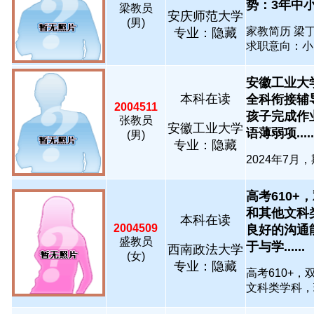
势：3年中小学
梁教员
安庆师范大学
(男)
家教简历 梁丁
专业：隐藏
求职意向：小...
安徽工业大
本科在读
全科衔接辅
2004511
孩子完成作
张教员
安徽工业大学
语薄弱项.....
(男)
专业：隐藏
2024年7月
高考610+
和其他文科
本科在读
2004509
良好的沟通
盛教员
于与学......
西南政法大学
(女)
专业：隐藏
高考610+
文科类学科，现