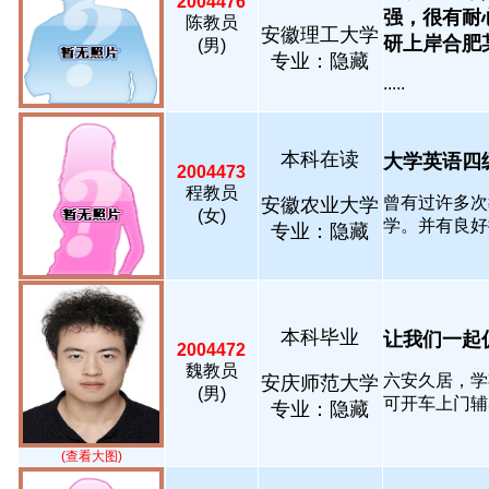
2004476
强，很有耐
陈教员
安徽理工大学
研上岸合肥某..
(男)
专业：隐藏
.....
本科在读
大学英语四级
2004473
程教员
曾有过许多次
安徽农业大学
(女)
学。并有良好提
专业：隐藏
本科毕业
让我们一起促进
2004472
魏教员
六安久居，学
安庆师范大学
(男)
可开车上门辅导.
专业：隐藏
(查看大图)