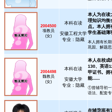
本人为在读
理知识均衡
本科在读
2004500
点。本人拥
项教员
学生基础薄弱、
安徽工程大学
(女)
专业：隐藏
本人拥有长期
巩固、解题思路
本人在校成
130、英
本科在读
2004498
甲证书。拥
魏教员
能......
安徽大学
(女)
专业：隐藏
①曾辅导初一
语法、配套专项
在辅导班有过