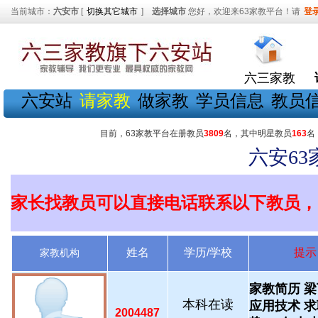
当前城市：
六安市
[
切换其它城市
]
选择城市
您好，欢迎来63家教平台！请
登
六三家教
六安站
请家教
做家教
学员信息
教员
目前，63家教平台在册教员
3809
名，其中明星教员
163
名
六安6
家长找教员可以直接电话联系以下教员，
姓名
学历/学校
提示
家教机构
家教简历 梁
本科在读
应用技术 
2004487