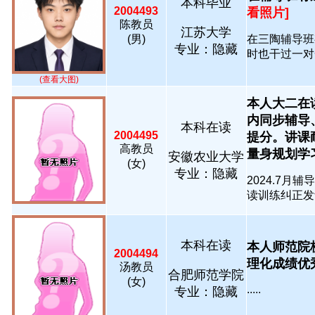
本科毕业
2004493
看照片]
陈教员
江苏大学
(男)
在三陶辅导班
专业：隐藏
时也干过一对一辅
(查看大图)
本人大二在
内同步辅导
本科在读
2004495
提分。讲课
高教员
量身规划学习计.
安徽农业大学
(女)
专业：隐藏
2024.7
读训练纠正发音
本科在读
本人师范院
2004494
理化成绩优秀..
汤教员
合肥师范学院
(女)
.....
专业：隐藏