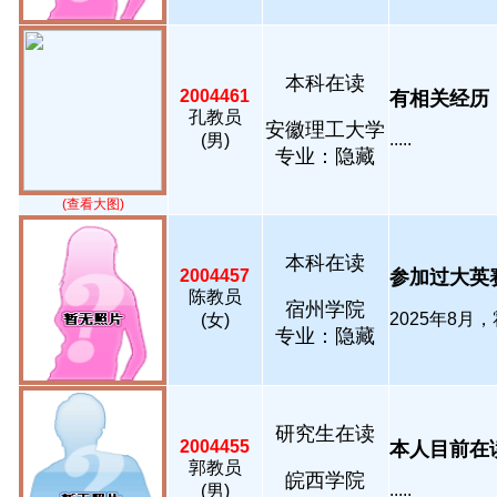
本科在读
2004461
有相关经历，经
孔教员
安徽理工大学
.....
(男)
专业：隐藏
(查看大图)
本科在读
2004457
参加过大英赛
陈教员
宿州学院
2025年8月，
(女)
专业：隐藏
研究生在读
2004455
本人目前在读
郭教员
皖西学院
.....
(男)