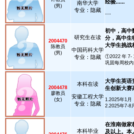
经验......
南华大学
(男)
专业：隐藏
.....
初中，高中
研究生在读
分，高中生
2004470
大学生挑战杯
陈教员
中国药科大学
(男)
①2022 年
专业：隐藏
巩固每周校内知
大学生英语
本科在读
2004478
生创新大赛高教
廖教员
安徽工程大学
(女)
1.2025年
专业：隐藏
2.2025年7-8
在淮南做家
本科毕业
及以上。本