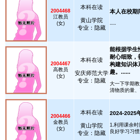
本科在读
2004468
本人在校期间
江教员
黄山学院
.....
(女)
专业：隐藏
能根据学生
耐心细致，
本科在读
2004467
构建知识体
高教员
趣。......
安庆师范大学
(女)
专业：隐藏
大一下学期教
清物质的量、离
本科在读
2024-202
2004466
金教员
1.利用课余
黄山学院
(女)
良好学习习惯。 
专业：隐藏