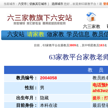
当前城市：
六安市
[
切换其它城市
]
选择城市
您好，欢迎来63家教平台！请
登
六三家教
六安站
请家教
做家教
学员信息
教员
目前，63家教平台在册教员
3809
名，其中明星教员
163
名
63家教平台家教老师
教 员
教员编号：
2004058
教员姓
电话预约
性别：
男
ah63
出生年月：
隐藏
提示：打
目前身份：
本科在读
最后登录：