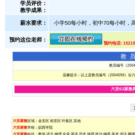
学员评价：
教学成果：
薪水要求：
小学50每小时，初中70每小时，高
预约这位老师：
预约电话: 1521
教
教员编号（200
温馨提示：以上是教员编号（2004058）
六安63家教
六安家教
区域：
金安区
裕安区
叶集区
其他
六安家教
学校：
皖西学院
六安家教
科目：
数学
语文
物理
化学
英语
历史
地理
政治
钢琴
美术
书法
网球