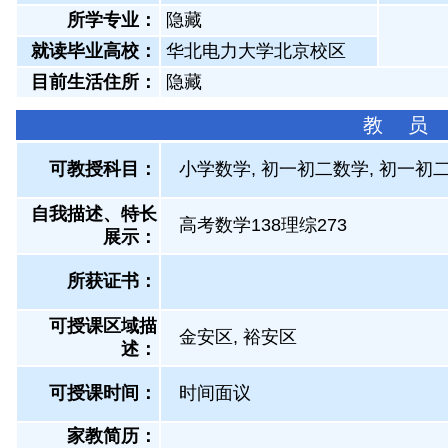
所学专业：
隐藏
就读毕业高校：
华北电力大学北京校区
目前生活住所：
隐藏
教 员
可教授科目：
小学数学, 初一初二数学, 初一初二
自我描述、特长
高考数学138理综273
展示
：
所获证书
：
可授课区域描
金安区, 裕安区
述：
可授课时间：
时间面议
家教简历：