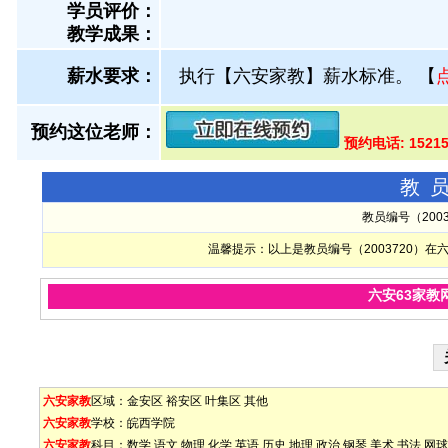
学员评价：
教学成果：
薪水要求：
执行【六安家教】薪水标准。
【
预约这位老师：
预约电话: 1521
教
教员编号（200
温馨提示：以上是教员编号（2003720）
六安63家教
六安家教
区域：
金安区
裕安区
叶集区
其他
六安家教
学校：
皖西学院
六安家教
科目：
数学
语文
物理
化学
英语
历史
地理
政治
钢琴
美术
书法
网球