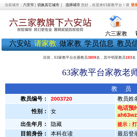
当前城市：
六安市
[
切换其它城市
]
选择城市
您好，欢迎来63家教平台！请
登
六三家教
六安站
请家教
做家教
学员信息
教员
目前，63家教平台在册教员
3809
名，其中明星教员
163
名
63家教平台家教老师
教 员
教员编号：
2003720
教员姓
电话预约
性别：
女
ah63
出生年月：
隐藏
提示：打
目前身份：
本科在读
最后登录：