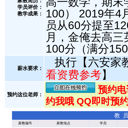
高一数学，期末学
家教简历：
学员评价：
100） 201
教学成果：
员从60分提至12
月，金俺去高三
100分（满分15
执行【六安家
薪水要求：
看资费参考
】
预约电话:
预约这位老师：
约我哦 QQ即时预约
教
家教编号
家教地点
学员