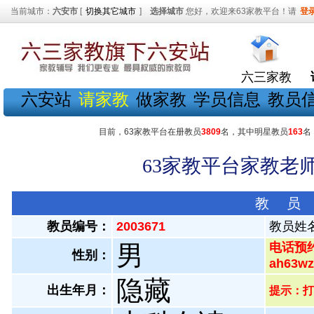
当前城市：
六安市
[
切换其它城市
]
选择城市
您好，欢迎来63家教平台！请
登
六三家教
六安站
请家教
做家教
学员信息
教员
目前，63家教平台在册教员
3809
名，其中明星教员
163
名
63家教平台家教老师
教 员
教员编号：
2003671
教员姓
男
电话预约
性别：
ah63
隐藏
出生年月：
提示：打