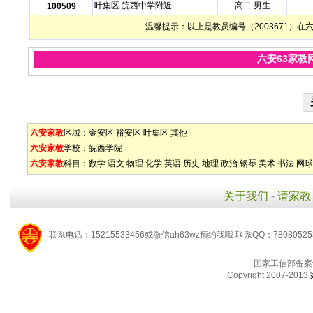
叶集区.皖西中学附近
高二 男生
100509
温馨提示：以上是教员编号（2003671）
六安63家教
六安家教
区域：
金安区
裕安区
叶集区
其他
六安家教
学校：
皖西学院
六安家教
科目：
数学
语文
物理
化学
英语
历史
地理
政治
钢琴
美术
书法
网球
关于我们
-
请家教
联系电话：15215533456或微信ah63wz预约我哦 联系QQ：7808052
国家工信部备案
Copyright 2007-2013