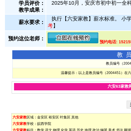
2025年10月，安庆市初中初一
学员评价：
教学成果：
执行【六安家教】薪水标准。 小学
薪水要求：
考
】
预约这位老师：
预约电话: 1521
教
教员编号（200
温馨提示：以上是教员编号（2004451）
六安63家教
六安家教
区域：
金安区
裕安区
叶集区
其他
六安家教
学校：
皖西学院
六安家教
科目：
数学
语文
物理
化学
英语
历史
地理
政治
钢琴
美术
书法
网球