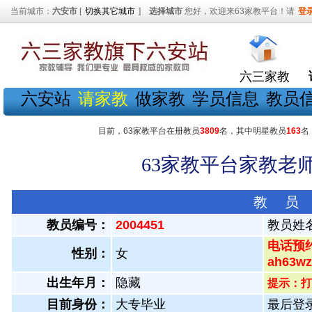
当前城市：
六安市
[
切换其它城市
]
选择城市
您好，欢迎来63家教平台！请
登
六三家教
六安站
请家教
做家教
学员信息
教员
目前，63家教平台在册教员
3809
名，其中明星教员
163
名
63家教平台家教老师
教 员
教员编号：
2004451
教员姓
电话预约
性别：
女
ah63
出生年月：
隐藏
提示：打
目前身份：
大专毕业
最后登录：