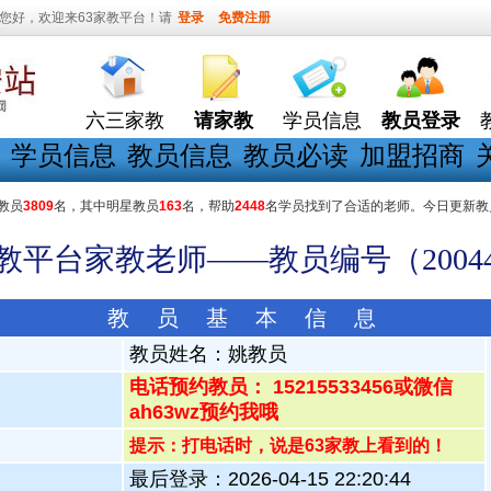
您好，欢迎来63家教平台！请
登录
免费注册
六三家教
请家教
学员信息
教员登录
学员信息
教员信息
教员必读
加盟招商
教员
3809
名，其中明星教员
163
名，帮助
2448
名学员找到了合适的老师。今日更新教
家教平台家教老师——教员编号（20044
教 员 基 本 信 息
教员姓名：
姚教员
电话预约教员： 15215533456或微信
ah63wz预约我哦
提示：打电话时，说是63家教上看到的！
最后登录：2026-04-15 22:20:44