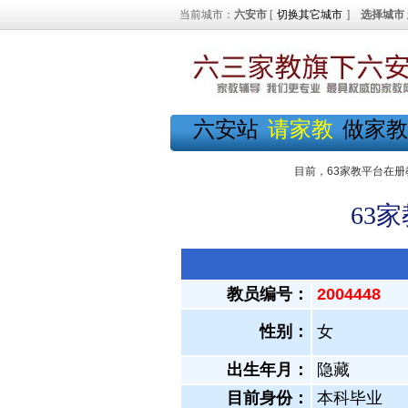
当前城市：
六安市
[
切换其它城市
]
选择城市
六安站
请家教
做家教
目前，63家教平台在册
63
教员编号：
2004448
性别：
女
出生年月：
隐藏
目前身份：
本科毕业