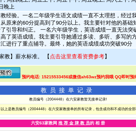
周日晚上
教经验。一名二年级学生语文成绩一直不太理想，经过
从原来的60分提高到了90分以上。我主要针对他的基础
了引导和纠正。 一名六年级学生，英语成绩一直无法突
提高了英语成绩。我主要引导她通过多读、多听、多写的
汇进行了重点辅导。最终，她的英语成绩成功突破90分
家教】薪水标准。
【
点击这里查看资费参考
】
预约电话: 15215533456或微信ah63wz预约我哦 QQ即时预
教员接单记录
教员编号（2004448）在六安家教暂无接单记录!
以上是教员编号（2004448）在六安家教接单的所有记录，包含成功和不成功的全
六安63家教网
推 荐 金 牌 教 员
的 相 册