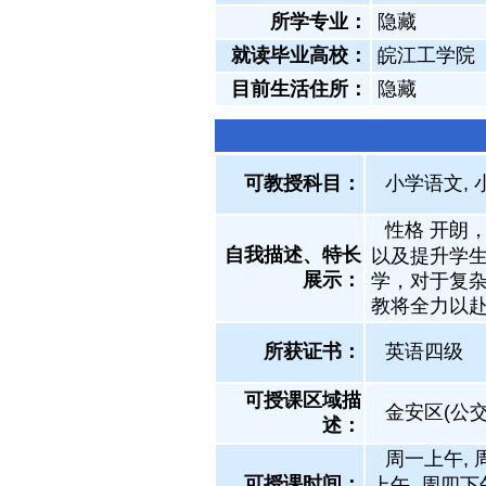
所学专业：
隐藏
就读毕业高校：
皖江工学院
目前生活住所：
隐藏
可教授科目：
小学语文, 
性格 开朗
自我描述、特长
以及提升学
展示
：
学，对于复
教将全力以
所获证书
：
英语四级
可授课区域描
金安区(公交
述：
周一上午, 
可授课时间：
上午, 周四下