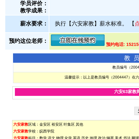
学员评价：
教学成果：
薪水要求：
执行【六安家教】薪水标准。
【
预约这位老师：
预约电话: 1521
教
教员编号（200
温馨提示：以上是教员编号（2004447）
六安63家教
六安家教
区域：
金安区
裕安区
叶集区
其他
六安家教
学校：
皖西学院
六安家教
科目：
数学
语文
物理
化学
英语
历史
地理
政治
钢琴
美术
书法
网球