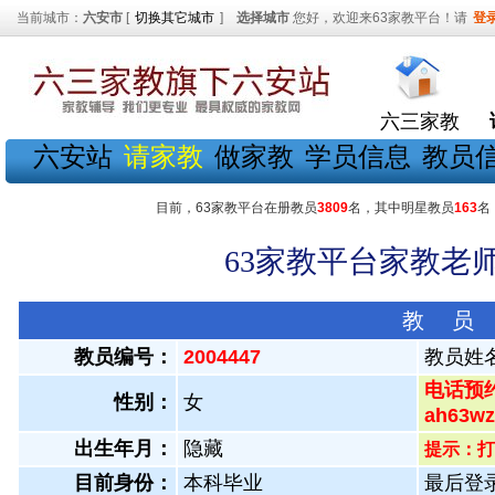
当前城市：
六安市
[
切换其它城市
]
选择城市
您好，欢迎来63家教平台！请
登
六三家教
六安站
请家教
做家教
学员信息
教员
目前，63家教平台在册教员
3809
名，其中明星教员
163
名
63家教平台家教老师
教 员
教员编号：
2004447
教员姓
电话预约
性别：
女
ah63
出生年月：
隐藏
提示：打
目前身份：
本科毕业
最后登录：