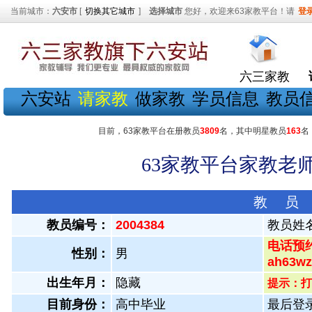
当前城市：
六安市
[
切换其它城市
]
选择城市
您好，欢迎来63家教平台！请
登
六三家教
六安站
请家教
做家教
学员信息
教员
目前，63家教平台在册教员
3809
名，其中明星教员
163
名
63家教平台家教老师
教 员
教员编号：
2004384
教员姓
电话预约
性别：
男
ah63
出生年月：
隐藏
提示：打
目前身份：
高中毕业
最后登录：