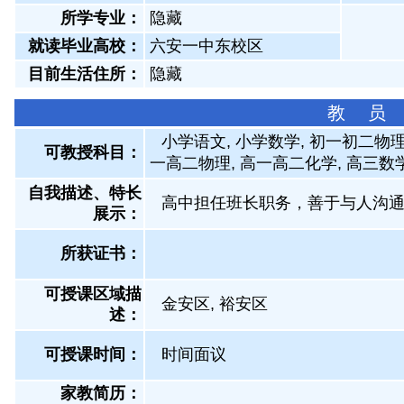
所学专业：
隐藏
就读毕业高校：
六安一中东校区
目前生活住所：
隐藏
教 员
小学语文, 小学数学, 初一初二物理
可教授科目：
一高二物理, 高一高二化学, 高三数学
自我描述、特长
高中担任班长职务，善于与人沟
展示
：
所获证书
：
可授课区域描
金安区, 裕安区
述：
可授课时间：
时间面议
家教简历：