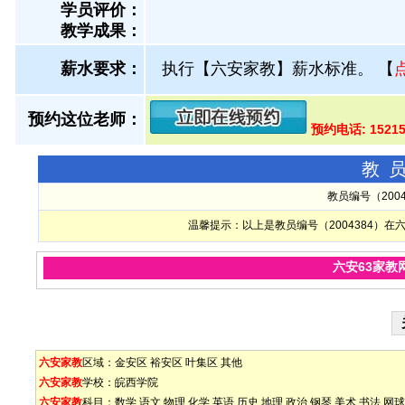
学员评价：
教学成果：
薪水要求：
执行【六安家教】薪水标准。
【
预约这位老师：
预约电话: 1521
教
教员编号（200
温馨提示：以上是教员编号（2004384）
六安63家教
六安家教
区域：
金安区
裕安区
叶集区
其他
六安家教
学校：
皖西学院
六安家教
科目：
数学
语文
物理
化学
英语
历史
地理
政治
钢琴
美术
书法
网球