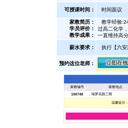
可授课时间：
时间面议
家教简历：
教学经验:
学员评价：
过高二化学，
教学成果：
一直维持高
薪水要求：
执行【六安
预约这位老师：
家教编号
家教地点
.瑞梦花园三期
100748
温馨提示：