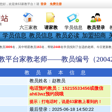
您好，欢迎来63家教平台！请
登录
免费注册
六三家教
请家教
学员信息
教员登录
学员信息
教员信息
教员必读
加盟招商
教员
3809
名，其中明星教员
163
名，帮助
2448
名学员找到了合适的老师。今日更新教
家教平台家教老师——教员编号（20042
教 员 基 本 信 息
教员姓名：
赵教员
电话预约教员： 15215533456或微信
ah63wz预约我哦
提示：打电话时，说是63家教上看到的！
最后登录：2025-06-18 14:50:22