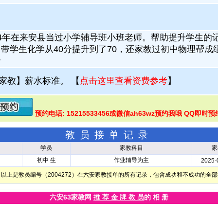
24年在来安县当过小学辅导班小班老师。帮助提升学生的
带学生化学从40分提升到了70，还家教过初中物理帮成
分
家教】薪水标准。
【
点击这里查看资费参考
】
预约电话: 15215533456或微信ah63wz预约我哦 QQ即时预
教员接单记录
学员
家教科目
家
初中 生
作业辅导为主
2025-
以上是教员编号（2004272）在六安家教接单的所有记录，包含成功和不成功的全
六安63家教网
推 荐 金 牌 教 员
的 相 册