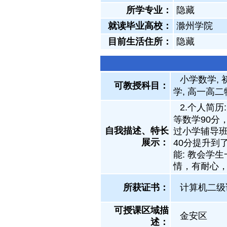
所学专业：
隐藏
就读毕业高校：
滁州学院
目前生活住所：
隐藏
小学数学, 
可教授科目：
学, 高一高二
2.个人简
等数学90分
自我描述、特长
过小学辅导
展示
：
40分提升到
能: 教会学
情，有耐心
所获证书
：
计算机二级
可授课区域描
金安区
述：