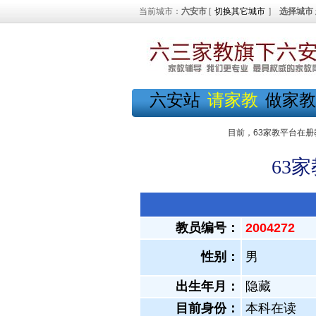
当前城市：
六安市
[
切换其它城市
]
选择城市
六安站
请家教
做家教
目前，63家教平台在册
63
教员编号：
2004272
性别：
男
出生年月：
隐藏
目前身份：
本科在读