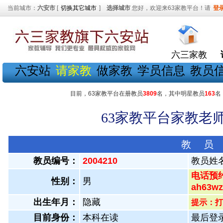
当前城市：
六安市
[
切换其它城市
]
选择城市
您好，欢迎来63家教平台！请
登
六三家教
六安站
请家教
做家教
学员信息
教员
目前，63家教平台在册教员
3809
名，其中明星教员
163
名
63家教平台家教老师
教 员
教员编号：
2004210
教员姓
电话预约
性别：
男
ah63
出生年月：
隐藏
提示：打
目前身份：
本科在读
最后登录：