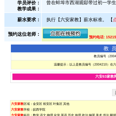
曾在蚌埠市西湖观邸带过初一学生
学员评价：
教学成果：
薪水要求：
执行【六安家教】薪水标准。
【
预约这位老师：
预约电话: 1521
教
教员编号（200
温馨提示：以上是教员编号（2004210）
六安63家教
六安家教
区域：
金安区
裕安区
叶集区
其他
六安家教
学校：
皖西学院
六安家教
科目：
数学
语文
物理
化学
英语
历史
地理
政治
钢琴
美术
书法
网球