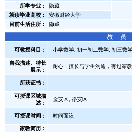
所学专业：
隐藏
就读毕业高校：
安徽财经大学
目前生活住所：
隐藏
教 员
可教授科目：
小学数学, 初一初二数学, 初三数
自我描述、特长
耐心，擅长与学生沟通，有过家
展示
：
所获证书
：
可授课区域描
金安区, 裕安区
述：
可授课时间：
时间面议
家教简历：