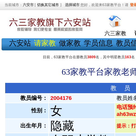
当前城市：
六安市
[
切换其它城市
]
选择城市
您好，欢迎来63家教平台！请
登
六三家教
六安站
请家教
做家教
学员信息
教员
目前，63家教平台在册教员
3809
名，其中明星教员
163
名
63家教平台家教老师
教 员
教员编号：
2004176
教员姓
女
电话预约
性别：
ah63
隐藏
出生年月：
提示：打