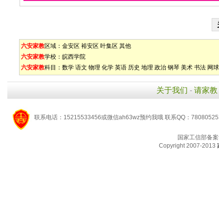
六安家教
区域：
金安区
裕安区
叶集区
其他
六安家教
学校：
皖西学院
六安家教
科目：
数学
语文
物理
化学
英语
历史
地理
政治
钢琴
美术
书法
网球
关于我们
-
请家教
联系电话：15215533456或微信ah63wz预约我哦 联系QQ：7808052
国家工信部备案
Copyright 2007-2013