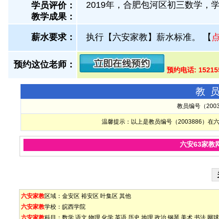
2019年，合肥包河区初三数学，
学员评价：
教学成果：
薪水要求：
执行【六安家教】薪水标准。
【
预约这位老师：
预约电话: 1521
教
教员编号（200
温馨提示：以上是教员编号（2003886）
六安63家教
六安家教
区域：
金安区
裕安区
叶集区
其他
六安家教
学校：
皖西学院
六安家教
科目：
数学
语文
物理
化学
英语
历史
地理
政治
钢琴
美术
书法
网球