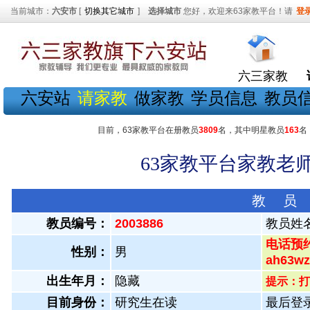
当前城市：
六安市
[
切换其它城市
]
选择城市
您好，欢迎来63家教平台！请
登
六三家教
六安站
请家教
做家教
学员信息
教员
目前，63家教平台在册教员
3809
名，其中明星教员
163
名
63家教平台家教老师
教 员
教员编号：
2003886
教员姓
电话预约
性别：
男
ah63
出生年月：
隐藏
提示：打
目前身份：
研究生在读
最后登录：