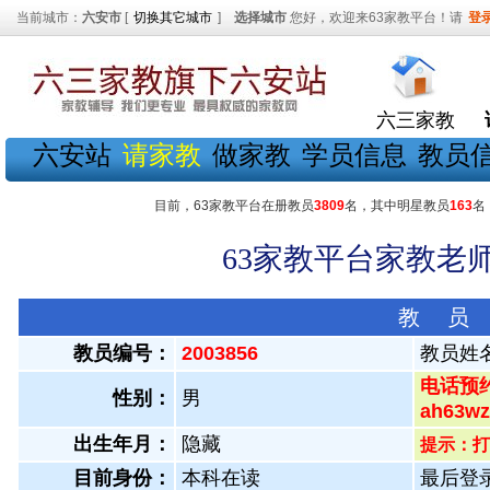
当前城市：
六安市
[
切换其它城市
]
选择城市
您好，欢迎来63家教平台！请
登
六三家教
六安站
请家教
做家教
学员信息
教员
目前，63家教平台在册教员
3809
名，其中明星教员
163
名
63家教平台家教老师
教 员
教员编号：
2003856
教员姓
电话预约
性别：
男
ah63
出生年月：
隐藏
提示：打
目前身份：
本科在读
最后登录：