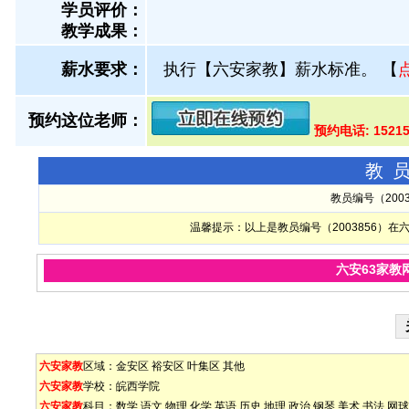
学员评价：
教学成果：
薪水要求：
执行【六安家教】薪水标准。
【
预约这位老师：
预约电话: 1521
教
教员编号（200
温馨提示：以上是教员编号（2003856）
六安63家教
六安家教
区域：
金安区
裕安区
叶集区
其他
六安家教
学校：
皖西学院
六安家教
科目：
数学
语文
物理
化学
英语
历史
地理
政治
钢琴
美术
书法
网球