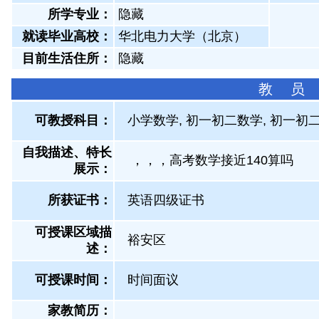
所学专业：
隐藏
就读毕业高校：
华北电力大学（北京）
目前生活住所：
隐藏
教 员
可教授科目：
小学数学, 初一初二数学, 初一初二
自我描述、特长
，，，高考数学接近140算吗
展示
：
所获证书
：
英语四级证书
可授课区域描
裕安区
述：
可授课时间：
时间面议
家教简历：