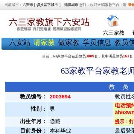
当前城市：
六安市
[
切换其它城市
]
选择城市
您好，欢迎来63家教平台！请
登
六三家教
六安站
请家教
做家教
学员信息
教员
目前，63家教平台在册教员
3809
名，其中明星教员
163
名
63家教平台家教老师
教 员
教员编号：
2003694
教员姓
电话预约
性别：
男
ah63
出生年月：
隐藏
提示：打
目前身份：
本科毕业
最后登录：