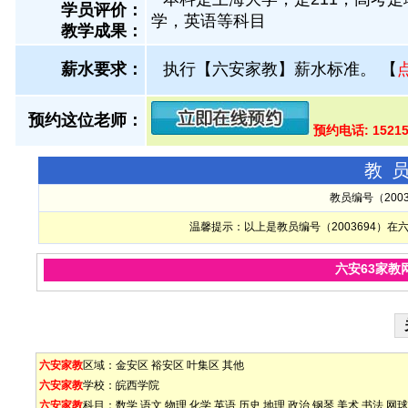
学员评价：
学，英语等科目
教学成果：
薪水要求：
执行【六安家教】薪水标准。
【
预约这位老师：
预约电话: 1521
教
教员编号（200
温馨提示：以上是教员编号（2003694）
六安63家教
六安家教
区域：
金安区
裕安区
叶集区
其他
六安家教
学校：
皖西学院
六安家教
科目：
数学
语文
物理
化学
英语
历史
地理
政治
钢琴
美术
书法
网球