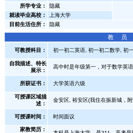
所学专业：
隐藏
就读毕业高校：
上海大学
目前生活住所：
隐藏
教 员
可教授科目：
初一初二英语, 初一初二数学, 初一
自我描述、特长
高中时是年级第一，对于数学英语
展示
：
所获证书
：
大学英语六级
可授课区域描
金安区, 裕安区(我住在振新城，
述：
可授课时间：
时间面议
家教简历：
本科是上海大学，是211，高考