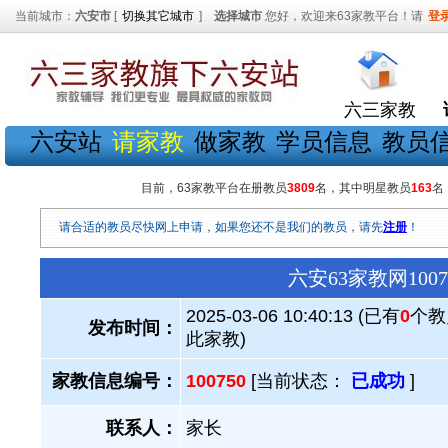
当前城市：
六安市
[
切换其它城市
]
选择城市
您好，欢迎来63家教平台！请
登
六三家教
六安站
请家教
做家教
学员信息
教员
目前，63家教平台在册教员
3809
名，其中明星教员
163
名
请合适的教员尽快网上申请，如果您还不是我们的教员，请先
注册
！
六安63家教网10
2025-03-06 10:40:13 (已有
0
个教
发布时间：
此家教)
家教信息编号：
100750
[当前状态：
已成功
]
联系人：
家长