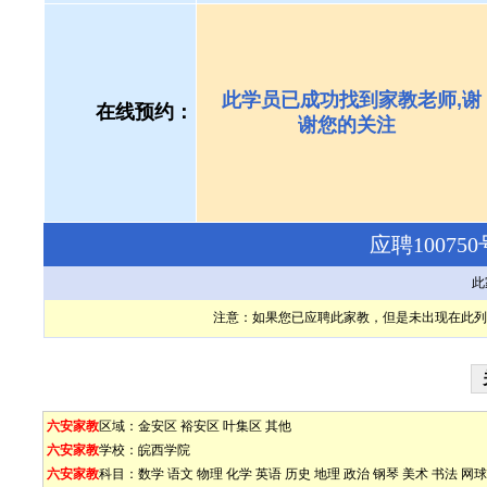
此学员已成功找到家教老师,谢
在线预约：
谢您的关注
应聘1007
此
注意：如果您已应聘此家教，但是未出现在此列
六安家教
区域：
金安区
裕安区
叶集区
其他
六安家教
学校：
皖西学院
六安家教
科目：
数学
语文
物理
化学
英语
历史
地理
政治
钢琴
美术
书法
网球