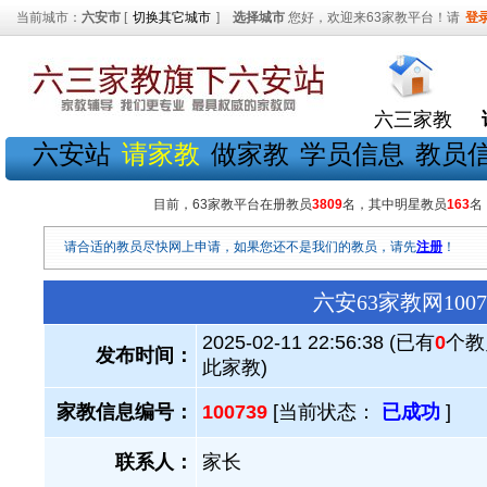
当前城市：
六安市
[
切换其它城市
]
选择城市
您好，欢迎来63家教平台！请
登
六三家教
六安站
请家教
做家教
学员信息
教员
目前，63家教平台在册教员
3809
名，其中明星教员
163
名
请合适的教员尽快网上申请，如果您还不是我们的教员，请先
注册
！
六安63家教网10
2025-02-11 22:56:38 (已有
0
个教
发布时间：
此家教)
家教信息编号：
100739
[当前状态：
已成功
]
联系人：
家长