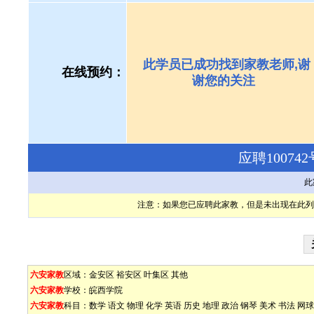
此学员已成功找到家教老师,谢
在线预约：
谢您的关注
应聘1007
此
注意：如果您已应聘此家教，但是未出现在此列
六安家教
区域：
金安区
裕安区
叶集区
其他
六安家教
学校：
皖西学院
六安家教
科目：
数学
语文
物理
化学
英语
历史
地理
政治
钢琴
美术
书法
网球