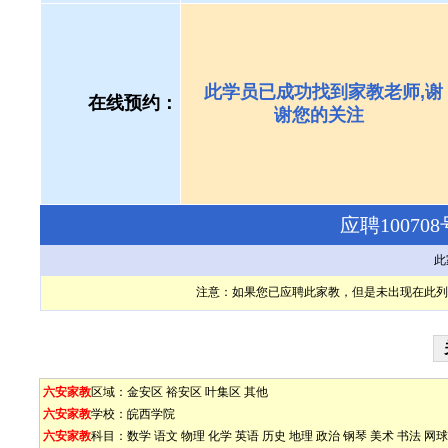
此学员已成功找到家教老师,谢
在线预约：
谢您的关注
应聘1007
此
注意：如果您已应聘此家教，但是未出现在此列
六安家教
区域：
金安区
裕安区
叶集区
其他
六安家教
学校：
皖西学院
六安家教
科目：
数学
语文
物理
化学
英语
历史
地理
政治
钢琴
美术
书法
网球