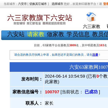
当前城市：
六安市
[
切换其它城市
]
选择城市
您好，欢迎来63家教平台！请
登
六三家教
六安站
请家教
做家教
学员信息
教员
目前，63家教平台在册教员
3809
名，其中明星教员
163
名
请合适的教员尽快网上申请，如果您还不是我们的教员，请先
注册
！
六安63家教网10
2024-06-14 10:54:59 (已有
0
个教
发布时间：
此家教)
家教信息编号：
100707
[当前状态：
已成功
]
联系人：
家长