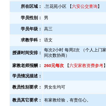
所在区域：
.兰花苑小区 【
六安公交查询
】
学员性别：
男
学员年级：
高三
求教学科：
语文
每次2小时 每周2次 （个人上门家
授课时间安排：
间次数协商）
家教老师报酬：
260元每次
【
六安家教资费参考
学员情况描述：
教员性别要求：
男女生均可
教员其它要求：
有家教经验，有责任心。