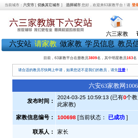
当前城市：
六安市
[
切换其它城市
]
选择城市
您好，欢迎来63家教平台！请
登
六三家教
六安站
请家教
做家教
学员信息
教员
目前，63家教平台在册教员
3809
名，其中明星教员
163
名
请合适的教员尽快网上申请，如果您还不是我们的教员，请先
注册
！
六安63家教网10
2024-03-25 10:59:13 (已有
0
个教
发布时间：
此家教)
家教信息编号：
100698
[当前状态：
已成功
]
联系人：
家长