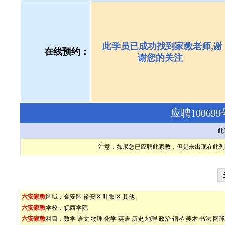
此学员已成功找到家教老师,谢
在线预约：
谢您的关注
应聘1006
此
注意：如果您已应聘此家教，但是未出现在此列
六安家教
区域：
金安区
裕安区
叶集区
其他
六安家教
学校：
皖西学院
六安家教
科目：
数学
语文
物理
化学
英语
历史
地理
政治
钢琴
美术
书法
网球