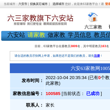
当前城市：
六安市
[
切换其它城市
]
选择城市
您好，欢迎来63家教平台！请
登
六三家教
六安站
请家教
做家教
学员信息
教员
目前，63家教平台在册教员
3809
名，其中明星教员
163
名
请合适的教员尽快网上申请，如果您还不是我们的教员，请先
注册
！
六安63家教网10
2022-10-04 20:35:34 (已有
0
个教
发布时间：
此家教)
家教信息编号：
100585
[当前状态：
已成功
]
联系人：
家长