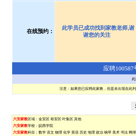
此学员已成功找到家教老师,谢
在线预约：
谢您的关注
应聘1005
此
注意：如果您已应聘此家教，但是未出现在此列
六安家教
区域：
金安区
裕安区
叶集区
其他
六安家教
学校：
皖西学院
六安家教
科目：
数学
语文
物理
化学
英语
历史
地理
政治
钢琴
美术
书法
网球