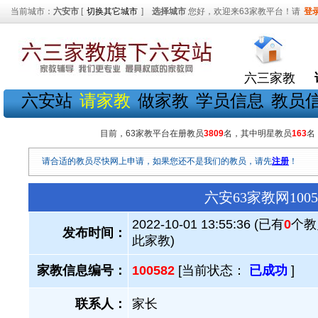
当前城市：
六安市
[
切换其它城市
]
选择城市
您好，欢迎来63家教平台！请
登
六三家教
六安站
请家教
做家教
学员信息
教员
目前，63家教平台在册教员
3809
名，其中明星教员
163
名
请合适的教员尽快网上申请，如果您还不是我们的教员，请先
注册
！
六安63家教网10
2022-10-01 13:55:36 (已有
0
个教
发布时间：
此家教)
家教信息编号：
100582
[当前状态：
已成功
]
联系人：
家长