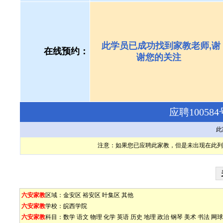
此学员已成功找到家教老师,谢
在线预约：
谢您的关注
应聘1005
此
注意：如果您已应聘此家教，但是未出现在此列
六安家教
区域：
金安区
裕安区
叶集区
其他
六安家教
学校：
皖西学院
六安家教
科目：
数学
语文
物理
化学
英语
历史
地理
政治
钢琴
美术
书法
网球