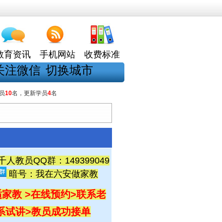
教育资讯
手机网站
收费标准
关注微信
切换城市
员
10
名，更新学员
4
名
教员QQ群：149399049
暗号：我在六安做家教
家教 >在线预约
>联系老
联系试讲
>教员成功接单