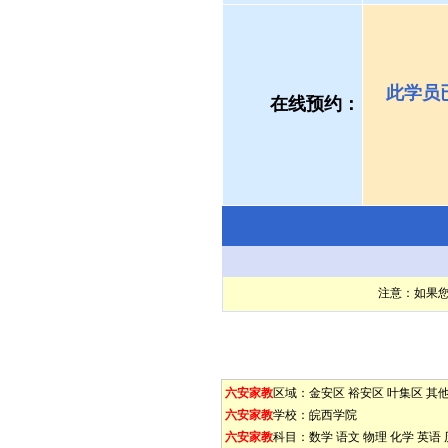
此学员
在线预约：
注意：如果
六安家教
区域：
金安区
裕安区
叶集区
其
六安家教
学校：
皖西学院
六安家教
科目：
数学
语文
物理
化学
英语