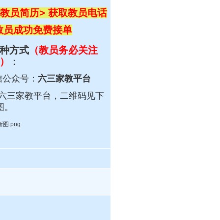
教员简历> 获取教员电话
 教员成功免费接单
种方式
（教员务必关注
）
：
信公众号：
六三家教平台
六三
家教平台，
二维码见下
图。