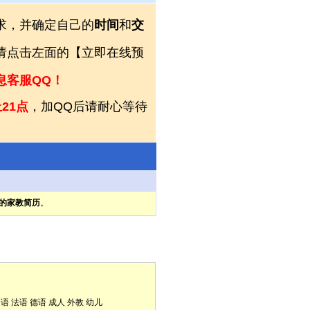
求，并确定自己的
时间
和
交
，请点击左面的【立即在线预
息客服QQ！
21点
，加QQ后请耐心等待
的家教简历
。
口语
法语
德语
成人
外教
幼儿