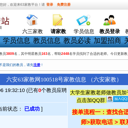
您好，欢迎来63家教平台！请
登录
免费注册
六三家教
请家教
学员信息
教员登录
学员信息
教员信息
教员必读
加盟招商
教员
3809
名，其中明星教员
163
名，帮助
2448
名学员找到了合适的老师。今日更新教
不是我们的教员，请先
注册
！
六安63家教网100518号家教信息 （六安家教）
06 19:32:10 (已有
0
个教员应聘
大学生家教老师做教员加千人
点击加QQ群
当前状态：
已成功
]
接单流程一：查找合适
师
>
获取电话 > 