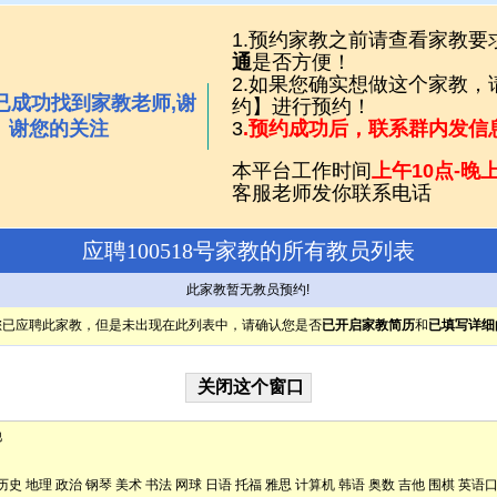
1.预约家教之前请查看家教要
通
是否方便！
2.如果您确实想做这个家教
已成功找到家教老师,谢
约】进行预约！
谢您的关注
3
.预约成功后，联系群内发信
本平台工作时间
上午10点-晚上
客服老师发你联系电话
应聘100518号家教的所有教员列表
此家教暂无教员预约!
您已应聘此家教，但是未出现在此列表中，请确认您是否
已开启家教简历
和
已填写详细
他
历史
地理
政治
钢琴
美术
书法
网球
日语
托福
雅思
计算机
韩语
奥数
吉他
围棋
英语