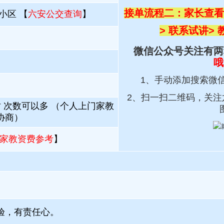
接单流程二：家长查看
小区 【
六安公交查询
】
> 联系试讲
>
微信公众号关注有两
哦
1、手动添加搜索微
2、扫一扫
二维码，关注
时 次数可以多 （个人上门家教
协商）
家教资费参考
】
验，有责任心。