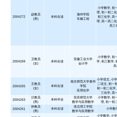
小学数学, 初
理, 初一初二化
赵教员
滁州学院
2004272
本科在读
初三化学, 高
(男)
车辆工程
理, 高一高二化
高三
小学数学, 初
卫教员
安徽工业大学
2004269
本科在读
学, 初三数学,
(女)
会计学
高
小学语文, 小学
南京师范大学泰州
王教员
二语文, 初一
本科在读
学院
2004265
(女)
初一初二化学, 
应用化学
三化学, 高
汪教员
安庆师范大学
小学数学, 初
本科毕业
2004263
(男)
数学与应用数学
理, 初一初
孙教员
淮北理工学院
本科在读
小学数
2004261
(男)
数学与应用数学
小学数学, 小学