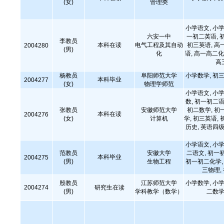
(女)
管理类
小学语文, 小学
六安一中
一初二英语, 
李教员
本科在读
电气工程及其自动
初三英语, 高
2004280
(男)
化
语, 高一高二化
高
杨教员
阜阳师范大学
小学数学, 初三
本科毕业
2004277
(女)
物理学师范
小学语文, 小学
数, 初一初二语
张教员
安徽师范大学
初二数学, 初
本科在读
2004276
(女)
计算机
学, 初三英语, 
历史, 英语四级
小学语文, 小学
范教员
安徽大学
二语文, 初一
本科毕业
2004275
(男)
生物工程
初一初二化学, 
三物理,
殷教员
江苏师范大学
小学数学, 小学
2004274
研究生在读
(男)
学科教学（数学）
二数学