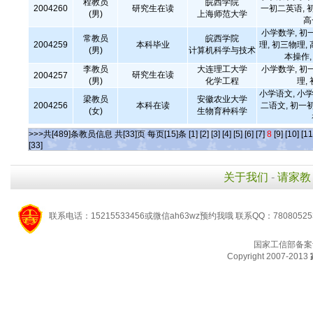
程教员
皖西学院
2004260
研究生在读
一初二英语, 
(男)
上海师范大学
高
小学数学, 初
常教员
皖西学院
2004259
本科毕业
理, 初三物理,
(男)
计算机科学与技术
本操作
李教员
大连理工大学
小学数学, 初
研究生在读
2004257
(男)
化学工程
理,
小学语文, 小学
梁教员
安徽农业大学
2004256
本科在读
二语文, 初一
(女)
生物育种科学
>>>共[489]条教员信息 共[33]页 每页[15]条
[1]
[2]
[3]
[4]
[5]
[6]
[7]
8
[9]
[10]
[11
[33]
关于我们
-
请家教
联系电话：15215533456或微信ah63wz预约我哦 联系QQ：7808052
国家工信部备案
Copyright 2007-2013