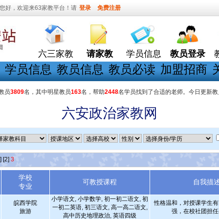
您好，欢迎来63家教平台！请
登录
免费注册
六三家教
请家教
学员信息
教员登录
学员信息
教员信息
教员必读
加盟招商
教员
3809
名，其中明星教员
163
名，帮助
2448
名学员找到了合适的老师。今日更新教
六安政治家教网
]
[2]
3
学校
可教授课程
自我描
专业
小学语文, 小学数学, 初一初二语文, 初
皖西学院
性格温和，对授课学生有
一初二英语, 初三语文, 高一高二语文,
旅游
强，在校社团担任
高中历史地理政治, 英语四级