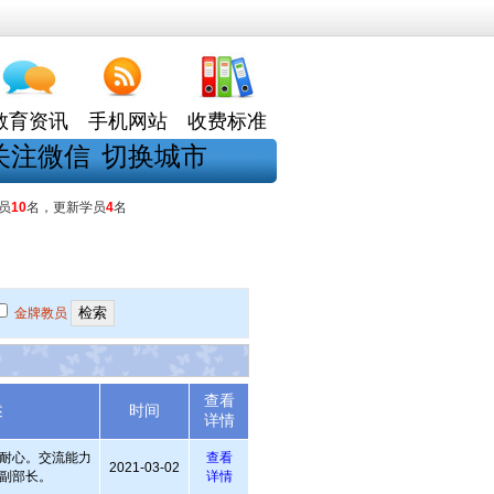
教育资讯
手机网站
收费标准
关注微信
切换城市
员
10
名，更新学员
4
名
金牌教员
查看
述
时间
详情
耐心。交流能力
查看
2021-03-02
副部长。
详情