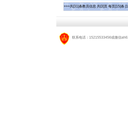
>>>共[31]条教员信息 共[3]页 每页[15]条
[1
联系电话：15215533456或微信ah6