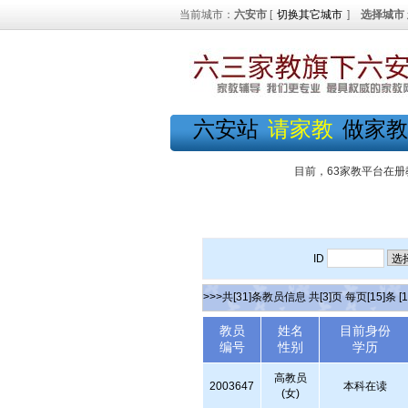
当前城市：
六安市
[
切换其它城市
]
选择城市
六安站
请家教
做家教
目前，63家教平台在册
ID
>>>共[31]条教员信息 共[3]页 每页[15]条
[1
教员
姓名
目前身份
编号
性别
学历
高教员
2003647
本科在读
(女)