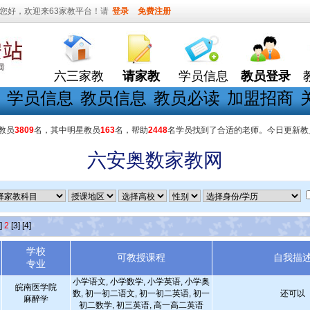
您好，欢迎来63家教平台！请
登录
免费注册
六三家教
请家教
学员信息
教员登录
学员信息
教员信息
教员必读
加盟招商
教员
3809
名，其中明星教员
163
名，帮助
2448
名学员找到了合适的老师。今日更新教
六安奥数家教网
]
2
[3]
[4]
学校
可教授课程
自我描
专业
小学语文, 小学数学, 小学英语, 小学奥
皖南医学院
数, 初一初二语文, 初一初二英语, 初一
还可以
麻醉学
初二数学, 初三英语, 高一高二英语