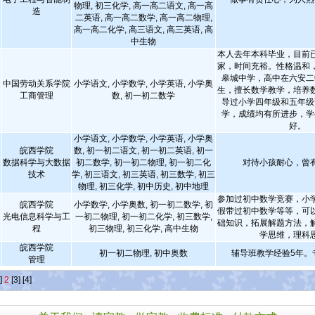
物理, 初三化学, 高一高二语文, 高一高
造
二英语, 高一高二数学, 高一高二物理,
高一高二化学, 高三语文, 高三英语, 高
中生物
本人去年本科毕业，目前
家，时间充裕。性格温和
皋城中学，高中在六安二
中国劳动关系学院
小学语文, 小学数学, 小学英语, 小学奥
生，擅长数学教学，培养
工商管理
数, 初一初二数学
导过小学四年级和五年级
学，成绩均有所进步，学
好。
小学语文, 小学数学, 小学英语, 小学奥
皖西学院
数, 初一初二语文, 初一初二英语, 初一
数据科学与大数据
初二数学, 初一初二物理, 初一初二化
对待小孩耐心，曾
技术
学, 初三语文, 初三英语, 初三数学, 初三
物理, 初三化学, 初中历史, 初中地理
参加过初中数学竞赛，小
皖西学院
小学数学, 小学奥数, 初一初二数学, 初
假带过初中数学等等，可
光电信息科学与工
一初二物理, 初一初二化学, 初三数学,
础知识，拓展解题方法，
程
初三物理, 初三化学, 高中生物
学思维，理科
皖西学院
初一初二物理, 初中奥数
辅导班教学经验5年。
管理
]
2
[3]
[4]