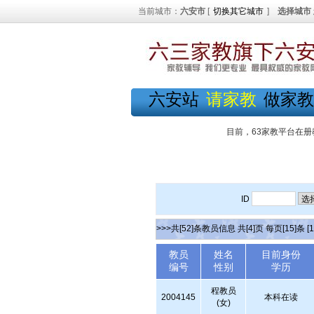
当前城市：
六安市
[
切换其它城市
]
选择城市
六安站
请家教
做家教
目前，63家教平台在册
ID
>>>共[52]条教员信息 共[4]页 每页[15]条
[1
教员
姓名
目前身份
编号
性别
学历
程教员
2004145
本科在读
(女)