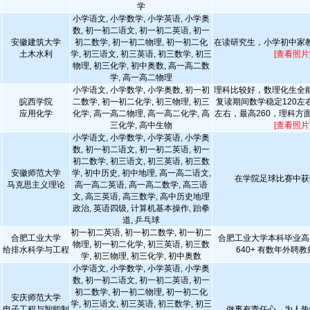
学
小学语文, 小学数学, 小学英语, 小学奥
数, 初一初二语文, 初一初二英语, 初一
安徽建筑大学
初二数学, 初一初二物理, 初一初二化
在读研究生，小学初中家
土木水利
学, 初三语文, 初三英语, 初三数学, 初三
[查看照片
物理, 初三化学, 初中奥数, 高一高二数
学, 高一高二物理
小学语文, 小学数学, 小学奥数, 初一初
理科比较好，数理化生全
皖西学院
二数学, 初一初二化学, 初三物理, 初三
复读期间数学稳定120左
应用化学
化学, 高一高二物理, 高一高二化学, 高
左右，最高260，理科方
三化学, 高中生物
[查看照片
小学语文, 小学数学, 小学英语, 小学奥
数, 初一初二语文, 初一初二英语, 初一
初二数学, 初三语文, 初三英语, 初三数
安徽师范大学
学, 初中历史, 初中地理, 高一高二语文,
在学院足球比赛中获
马克思主义理论
高一高二英语, 高一高二数学, 高三语
文, 高三英语, 高三数学, 高中历史地理
政治, 英语四级, 计算机基本操作, 跆拳
道, 乒乓球
初一初二英语, 初一初二数学, 初一初二
合肥工业大学
合肥工业大学本科毕业高考
物理, 初一初二化学, 初三英语, 初三数
给排水科学与工程
640+ 有数年外聘
学, 初三物理, 初三化学, 初中奥数
小学语文, 小学数学, 小学英语, 小学奥
数, 初一初二语文, 初一初二英语, 初一
初二数学, 初一初二物理, 初一初二化
安庆师范大学
学, 初三语文, 初三英语, 初三数学, 初三
电子工程与智能制
做事有责任心，为人热