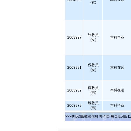
2004006
(女)
张教员
2003997
本科毕业
(女)
倪教员
2003991
本科在读
(女)
薛教员
本科在读
2003982
(男)
魏教员
本科毕业
2003979
(男)
>>>共[52]条教员信息 共[4]页 每页[15]条
[1