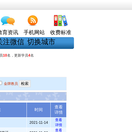
教育资讯
手机网站
收费标准
关注微信
切换城市
员
10
名，更新学员
4
名
金牌教员
查看
述
时间
详情
查看
2021-11-14
详情
查看