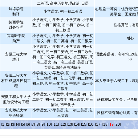
二英语, 高中历史地理政治, 日语
蚌埠学院
心理剧一等奖，优秀笔记
小学语文, 初一初二英语
翻译
奖学金，国家励
小学语文, 小学数学, 小学英语, 小学奥
皖西学院
数, 初一初二英语, 初一初二数学, 初一
性格开朗，有
财务管理
初二物理
皖南医学院
小学语文, 小学数学, 小学英语, 初一初
耐心
助产
二语文, 初一初二英语, 初一初二数学
小学语文, 小学数学, 小学英语, 初一初
二语文, 初一初二英语, 初一初二数学,
安徽工程大学
语数英强项，高考均120
初一初二化学, 初三语文, 初三英语, 高
统计
业
一高二语文, 高一高二英语, 英语口语,
英语四级绘画书法练字
小学语文, 小学数学, 初一初二数学, 初
安徽工程大学
一初二物理, 初一初二化学, 初三数学,
材料成型及控制工
本人毕业于六安二中，就
初三物理, 初三化学, 初中地理, 高一高
程
二数学
小学语文, 小学数学, 小学英语, 初一初
安徽工程大学大学
二语文, 初一初二数学, 初三语文, 初三
获得校级奖学金，已考取
服装设计与工程
物理, 初三化学
安庆师范大学
小学语文, 小学英语, 初一初二英语, 初
性格不错有耐心认真，有
英语师范
三英语
条
[1]
[2]
[3]
[4]
[5]
[6]
[7]
[8]
[9]
[10]
[11]
[12]
[13]
[14]
[15]
[16]
[17]
[18]
19
[20]