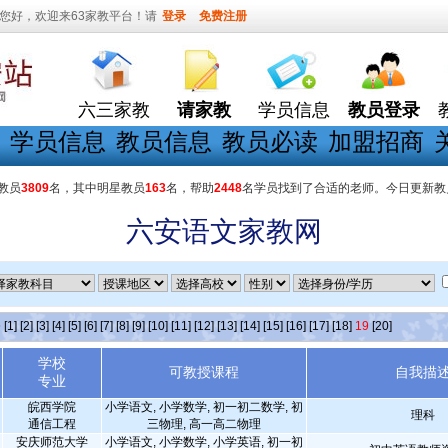
您好，欢迎来63家教平台！请
登录
免费注册
六三家教
请家教
学员信息
教员登录
学员信息
教员信息
教员必读
加盟招商
教员
3809
名，其中明星教员
163
名，帮助
2448
名学员找到了合适的老师。今日更新教
六安语文家教网
条
[1]
[2]
[3]
[4]
[5]
[6]
[7]
[8]
[9]
[10]
[11]
[12]
[13]
[14]
[15]
[16]
[17]
[18]
19
[20]
学校
可教授课程
自我描
专业
皖西学院
小学语文, 小学数学, 初一初二数学, 初
理科
通信工程
三物理, 高一高二物理
安庆师范大学
小学语文, 小学数学, 小学英语, 初一初