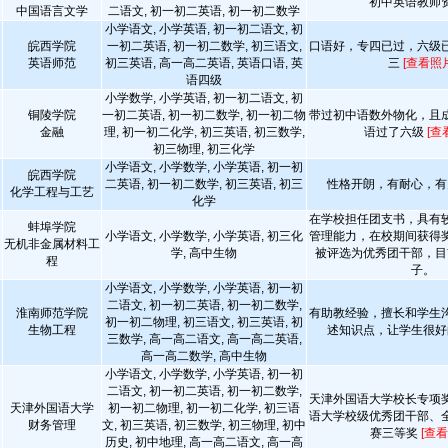
初中英语教师
中国语言文学
二语文, 初一初二英语, 初一初二数学
小学语文, 小学英语, 初一初二语文, 初
皖西学院
一初二英语, 初一初二数学, 初三语文,
口语好，专四已过，六级
英语师范
初三英语, 高一高二英语, 英语口语, 英
三
[查看照片
语四级
小学数学, 小学英语, 初一初二语文, 初
铜陵学院
一初二英语, 初一初二数学, 初一初二物
带过初中语数外物化，且
金融
理, 初一初二化学, 初三英语, 初三数学,
语过了六级
[查
初三物理, 初三化学
小学语文, 小学数学, 小学英语, 初一初
皖西学院
二英语, 初一初二数学, 初三英语, 初三
性格开朗，有耐心，有
化学工程与工艺
化学
在学校担任团支书，具有
蚌埠学院
小学语文, 小学数学, 小学英语, 初三化
管理能力，在校期间获得
无机非金属材料工
学, 高中生物
被评选为优秀团干部，目
程
子。
小学语文, 小学数学, 小学英语, 初一初
二语文, 初一初二英语, 初一初二数学,
淮南师范学院
有助教经验，擅长和学生
初一初二物理, 初三语文, 初三英语, 初
生物工程
述知识点，让学生很好
三数学, 高一高二语文, 高一高二英语,
高一高二数学, 高中生物
小学语文, 小学数学, 小学英语, 初一初
二语文, 初一初二英语, 初一初二数学,
天津外国语大学校长专项
天津外国语大学
初一初二物理, 初一初二化学, 初三语
语大学校级优秀团干部、
财务管理
文, 初三英语, 初三数学, 初三物理, 初中
赛三等奖
[查看
历史, 初中地理, 高一高二语文, 高一高