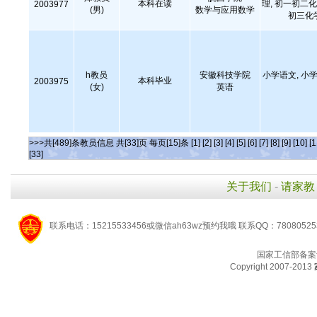
本科在读
理, 初一初二化
2003977
(男)
数学与应用数学
初三化
h教员
安徽科技学院
小学语文, 小学
本科毕业
2003975
(女)
英语
>>>共[489]条教员信息 共[33]页 每页[15]条
[1]
[2]
[3]
[4]
[5]
[6]
[7]
[8]
[9]
[10]
[1
[33]
关于我们
-
请家教
联系电话：15215533456或微信ah63wz预约我哦 联系QQ：7808052
国家工信部备案
Copyright 2007-2013