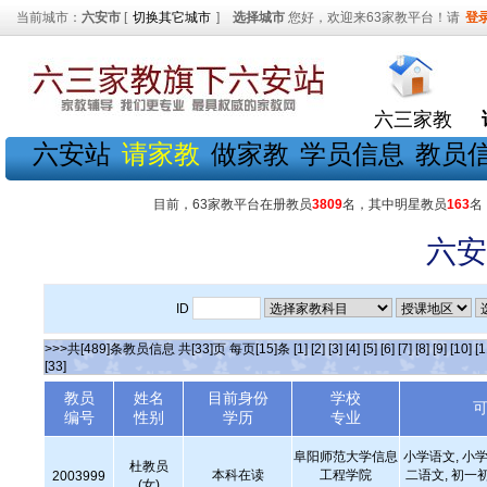
当前城市：
六安市
[
切换其它城市
]
选择城市
您好，欢迎来63家教平台！请
登
六三家教
六安站
请家教
做家教
学员信息
教员
目前，63家教平台在册教员
3809
名，其中明星教员
163
名
六安
ID
>>>共[489]条教员信息 共[33]页 每页[15]条
[1]
[2]
[3]
[4]
[5]
[6]
[7]
[8]
[9]
[10]
[1
[33]
教员
姓名
目前身份
学校
编号
性别
学历
专业
阜阳师范大学信息
小学语文, 小学
杜教员
本科在读
工程学院
二语文, 初一
2003999
(女)