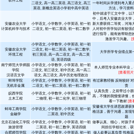
软件工程
二语文, 高一高二英语, 高三语文, 高三
一年时间从学渣到考入重
英语, 新概念英语小学初中高中英语
方法，学习资料
初中就读于汇文中学，以7
中，后考入安徽农业大学
安徽农业大学
小学语文, 小学数学, 小学英语, 初一初
新大赛获得二等奖，河海
计算机科学与技术
二语文, 初一初二英语, 初一初二数学
人对初中所学知识有较强
进行指导，能有效帮助您
激发学习兴趣。
[
小学语文, 小学数学, 小学英语, 初一初
安徽农业大学
二语文, 初一初二英语, 初一初二数学,
大学所学专业绩点第
环境工程
初三英语, 高一高二语文, 高一高二英
语, 英语四级
南宁师范大学师园
小学语文, 小学数学, 小学英语, 初一初
本人师范专业本科毕业，
学院
二语文, 初三语文, 初中历史, 高一高二
[查看照片
汉语言文学
语文, 高三语文, 高中历史地理政治
蚌埠学院
小学语文, 小学数学, 小学英语, 初一初
有过家教经验 反响较好 
无机非金属
二语文, 初一初二英语, 初一初二数学
责
认真负责，之前带过小朋
皖西学院
小学语文, 小学数学, 小学英语, 初一初
高，不懂的我慢慢讲懂，
土木工程
二物理, 初一初二化学, 初三物理
看一下教材
[查
安徽省大学生讲思政课获
蚌埠工商学院
小学语文, 小学数学, 小学英语, 初一初
格活泼，善于沟通，发现
金融学
二英语, 初中历史
题
北京石油化工学院
小学语文, 小学数学, 小学英语, 初一初
做事认真、细心，对孩子
旅游管理
二英语, 初一初二数学, 英语四级
间担任学校社长，获
合肥师范学院
小学语文, 小学数学, 小学英语, 初一初
做人处事认真负责 性格温