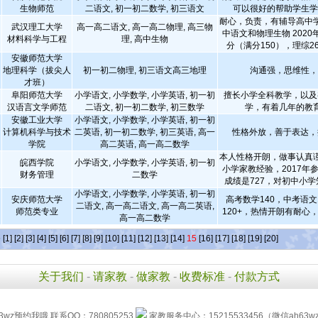
生物师范
二语文, 初一初二数学, 初三语文
可以很好的帮助学生
耐心，负责，有辅导高中
武汉理工大学
高一高二语文, 高一高二物理, 高三物
中语文和物理生物 2020
材料科学与工程
理, 高中生物
分（满分150），理综26
安徽师范大学
地理科学（拔尖人
初一初二物理, 初三语文高三地理
沟通强，思维性，
才班）
阜阳师范大学
小学语文, 小学数学, 小学英语, 初一初
擅长小学全科教学，以及
汉语言文学师范
二语文, 初一初二数学, 初三数学
学，有着几年的教
安徽工业大学
小学语文, 小学数学, 小学英语, 初一初
计算机科学与技术
二英语, 初一初二数学, 初三英语, 高一
性格外放，善于表达，
学院
高二英语, 高一高二数学
本人性格开朗，做事认真
皖西学院
小学语文, 小学数学, 小学英语, 初一初
小学家教经验，2017年
财务管理
二数学
成绩是727，对初中小
小学语文, 小学数学, 小学英语, 初一初
安庆师范大学
高考数学140，中考语文
二语文, 高一高二语文, 高一高二英语,
师范类专业
120+，热情开朗有耐心
高一高二数学
条
[1]
[2]
[3]
[4]
[5]
[6]
[7]
[8]
[9]
[10]
[11]
[12]
[13]
[14]
15
[16]
[17]
[18]
[19]
[20]
关于我们
-
请家教
-
做家教
-
收费标准
-
付款方式
3wz预约我哦 联系QQ：780805253
家教服务中心：15215533456（微信ah63w