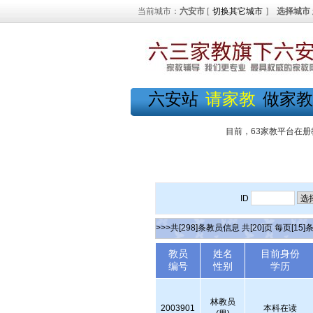
当前城市：
六安市
[
切换其它城市
]
选择城市
六安站
请家教
做家教
目前，63家教平台在册
ID
>>>共[298]条教员信息 共[20]页 每页[15]
教员
姓名
目前身份
编号
性别
学历
林教员
2003901
本科在读