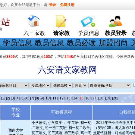
您好，欢迎来63家教平台！请
登录
免费注册
六三家教
请家教
学员信息
教员登录
学员信息
教员信息
教员必读
加盟招商
教员
3809
名，其中明星教员
163
名，帮助
2448
名学员找到了合适的老师。今日更新教
六安语文家教网
条
[1]
[2]
[3]
[4]
[5]
[6]
[7]
[8]
[9]
[10]
[11]
[12]
[13]
[14]
15
[16]
[17]
[18]
[19]
[20]
学校
可教授课程
自我描
专业
小学语文, 小学数学, 小学英语, 初一初
2022年毕业于合肥八
二语文, 初一初二英语, 初一初二数学,
（英语135）考入重点2
西南大学
初三语文, 初三英语, 初三数学, 高一高
点记忆犹新，对当前高考