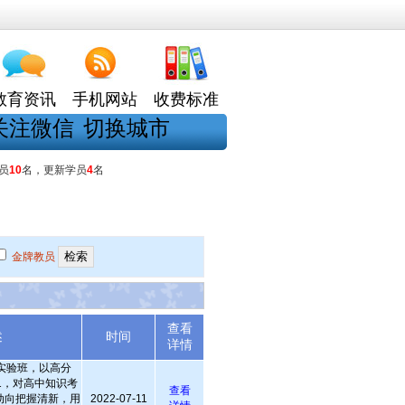
教育资讯
手机网站
收费标准
关注微信
切换城市
员
10
名，更新学员
4
名
金牌教员
查看
述
时间
详情
中实验班，以高分
11，对高中知识考
查看
动向把握清新，用
2022-07-11