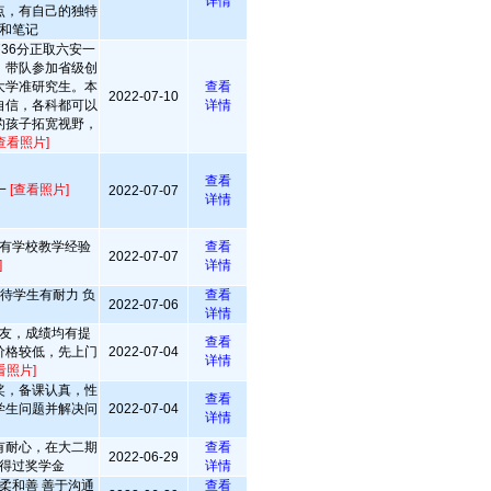
详情
点，有自己的独特
和笔记
36分正取六安一
，带队参加省级创
大学准研究生。本
查看
2022-07-10
自信，各科都可以
详情
的孩子拓宽视野，
查看照片]
查看
一
[查看照片]
2022-07-07
详情
有学校教学经验
查看
2022-07-07
]
详情
对待学生有耐力 负
查看
2022-07-06
详情
友，成绩均有提
查看
价格较低，先上门
2022-07-04
详情
看照片]
奖，备课认真，性
查看
学生问题并解决问
2022-07-04
详情
有耐心，在大二期
查看
2022-06-29
得过奖学金
详情
柔和善 善于沟通
查看