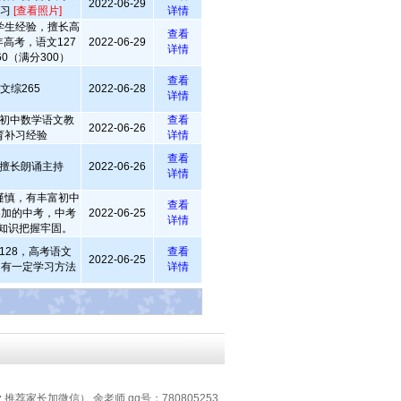
2022-06-29
学习
[查看照片]
详情
学生经验，擅长高
查看
年高考，语文127
2022-06-29
详情
0（满分300）
查看
文综265
2022-06-28
详情
初中数学语文教
查看
2022-06-26
育补习经验
详情
查看
擅长朗诵主持
2022-06-26
详情
谨慎，有丰富初中
查看
参加的中考，中考
2022-06-25
详情
学知识把握牢固。
128，高考语文
查看
2022-06-25
，有一定学习方法
详情
z 推荐家长加微信） 余老师 qq号：780805253