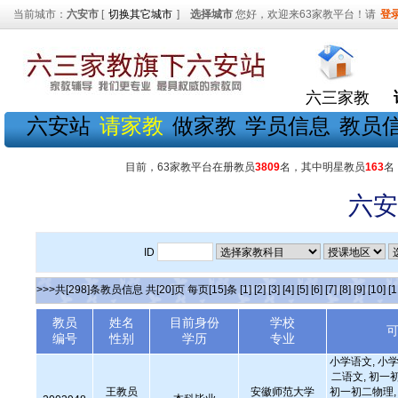
当前城市：
六安市
[
切换其它城市
]
选择城市
您好，欢迎来63家教平台！请
登
六三家教
六安站
请家教
做家教
学员信息
教员
目前，63家教平台在册教员
3809
名，其中明星教员
163
名
六安
ID
>>>共[298]条教员信息 共[20]页 每页[15]条
[1]
[2]
[3]
[4]
[5]
[6]
[7]
[8]
[9]
[10]
[1
教员
姓名
目前身份
学校
编号
性别
学历
专业
小学语文, 小学
二语文, 初一
王教员
安徽师范大学
初一初二物理, 