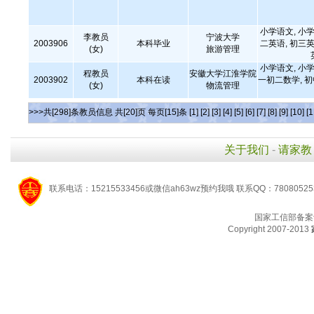
小学语文, 小学
李教员
宁波大学
2003906
本科毕业
二英语, 初三英
(女)
旅游管理
小学语文, 小学
程教员
安徽大学江淮学院
2003902
本科在读
一初二数学, 
(女)
物流管理
>>>共[298]条教员信息 共[20]页 每页[15]条
[1]
[2]
[3]
[4]
[5]
[6]
[7]
[8]
[9]
[10]
[1
关于我们
-
请家教
联系电话：15215533456或微信ah63wz预约我哦 联系QQ：7808052
国家工信部备案
Copyright 2007-2013