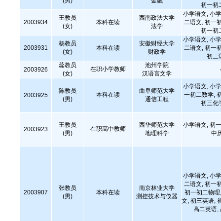
(男)
金融
初一初
小学语文, 小学
王教员
西南政法大学
2003934
本科在读
二语文, 初一
(女)
法学
初一初
小学语文, 小学
杨教员
安徽财经大学
2003931
本科在读
二语文, 初一
(女)
财政学
初三
蕊教员
池州学院
在职小学教师
2003926
(女)
汉语言文学
小学语文, 小学
陈教员
曲阜师范大学
本科在读
一初二数学, 
2003925
(男)
通信工程
初三化
王教员
西华师范大学
小学语文, 初一
在职高中教师
2003923
(男)
地理科学
中
小学语文, 小学
二语文, 初一
张教员
南京林业大学
2003907
本科在读
初一初二物理,
(男)
测控技术与仪器
文, 初三英语, 
高二英语,