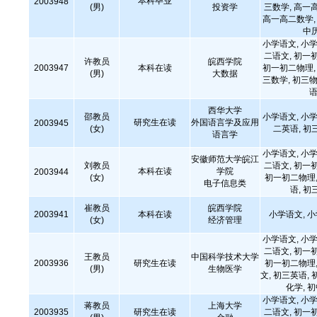
本科毕业
2003948
(男)
投资学
三数学, 高一
高一高二数学, 
中
小学语文, 小学
二语文, 初一
许教员
皖西学院
2003947
本科在读
初一初二物理, 
(男)
大数据
三数学, 初三物
语
西华大学
邵教员
小学语文, 小学
研究生在读
外国语言学及应用
2003945
(女)
二英语, 初
语言学
小学语文, 小学
安徽师范大学皖江
刘教员
二语文, 初一
本科在读
学院
2003944
(女)
初一初二物理,
电子信息类
语, 初
崔教员
皖西学院
2003941
本科在读
小学语文, 
(女)
经济管理
小学语文, 小学
二语文, 初一
王教员
中国科学技术大学
2003936
研究生在读
初一初二物理,
(男)
生物医学
文, 初三英语, 
化学, 
小学语文, 小学
蒋教员
上海大学
2003935
研究生在读
二语文, 初一