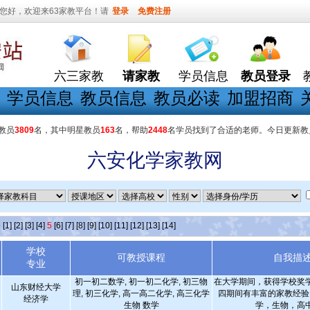
您好，欢迎来63家教平台！请
登录
免费注册
六三家教
请家教
学员信息
教员登录
学员信息
教员信息
教员必读
加盟招商
教员
3809
名，其中明星教员
163
名，帮助
2448
名学员找到了合适的老师。今日更新教
六安化学家教网
条
[1]
[2]
[3]
[4]
5
[6]
[7]
[8]
[9]
[10]
[11]
[12]
[13]
[14]
学校
可教授课程
自我描
专业
初一初二数学, 初一初二化学, 初三物
在大学期间，获得学校奖
山东财经大学
理, 初三化学, 高一高二化学, 高三化学
四期间有丰富的家教经验
经济学
生物 数学
学，生物，高