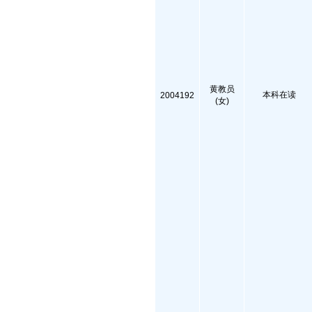
黄教员
本科在读
2004192
(女)