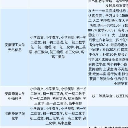
自己的教学策略。这些经
发展具有重要
在大一一年里面成绩优秀
认真负责，学习拔尖 15695
工 大二 初中数理化 在大
考数理化一共扣15分（数学1
80 74 化学70 65） 高考5
理综300 230） 大一上
小学语文, 小学数学, 小学英语, 初一初
后带过六名学生（四个初中
二语文, 初一初二英语, 初一初二数学,
安徽理工大学
满分考60左右 最后稳定在
初一初二物理, 初一初二化学, 初三英
光电信息
中物理：补前30左右 提高
语, 初三数学, 初三物理, 初三化学, 高一
中化学：补前20分 现接
高二数学
同学因为成绩提高显著选择
有两位学生 两个初中小孩
思路独到 上课生动 不死
受 经验丰富 善于沟通 抓
获得二等奖学金 优秀学
全班第五
小学语文, 小学数学, 小学英语, 初一初
安庆师范大学
二语文, 初一初二英语, 初一初二数学,
校二等奖学金，校五好
生物科学
初一初二物理, 初三英语, 初三物理, 初
三化学, 高一高二英语, 高中生物
小学语文, 小学数学, 小学奥数, 初一初
淮南师范学院
二语文, 初一初二数学, 初一初二化学,
化学
初三语文, 初三化学, 高一高二化学, 高
三化学, 高中生物