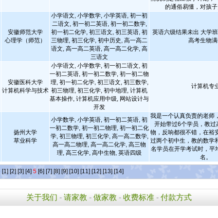
的通俗易懂，对孩子
小学语文, 小学数学, 小学英语, 初一初
二语文, 初一初二英语, 初一初二数学,
安徽师范大学
初一初二化学, 初三语文, 初三英语, 初
英语六级结果未出 大学班
心理学（师范）
三物理, 初三化学, 初中历史, 高一高二
高考生物满
语文, 高一高二英语, 高一高二化学, 高
三语文
小学语文, 小学数学, 初一初二语文, 初
一初二英语, 初一初二数学, 初一初二物
安徽医科大学
理, 初一初二化学, 初三语文, 初三数学,
计算机专
计算机科学与技术
初三物理, 初三化学, 初中地理, 计算机
基本操作, 计算机应用中级, 网站设计与
开发
我是一个认真负责的老师
小学数学, 小学英语, 初一初二英语, 初
开始带过6个学员，教过
一初二数学, 初一初二物理, 初一初二化
扬州大学
物，反响都很不错，在裕
学, 初三物理, 初三化学, 高一高二数学,
草业科学
过两个初中生，教的数学
高一高二物理, 高一高二化学, 高三物
名学员在开学考试时，平均
理, 高三化学, 高中生物, 英语四级
名。
条
[1]
[2]
[3]
[4]
5
[6]
[7]
[8]
[9]
[10]
[11]
[12]
[13]
[14]
关于我们
-
请家教
-
做家教
-
收费标准
-
付款方式