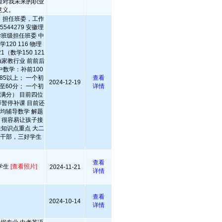
验对我未来的职业
意义。
，担任班委，工作
544279 安徽理
学班级担任班委 中
20 116 物理
21（数学150 121
接触家教行业 前前后
数学：补前100
85以上； 一个初
查看
2024-12-19
至60分； 一个初
详情
近满分） 目前四位
暂停补课 目前还
 均辅导数学 解题
板 很容易让孩子接
住知识点重点 大二
生干部，三好学生
查看
学生
[查看照片]
2024-11-21
详情
查看
2024-10-14
详情