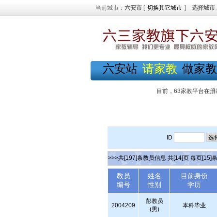
当前城市：
六安市
[
切换其它城市
]
选择城市
六安站
请家教
做家教
目前，63家教平台在册
ID
>>>共[197]条教员信息 共[14]页 每页[15]
教员
姓名
目前身份
编号
性别
学历
彭教员
2004209
本科毕业
(男)