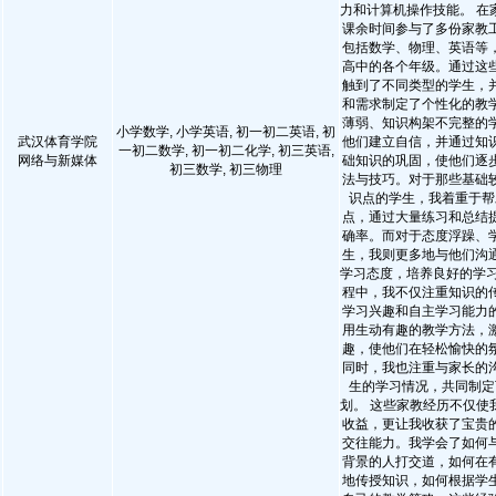
力和计算机操作技能。 在
课余时间参与了多份家教
包括数学、物理、英语等
高中的各个年级。通过这
触到了不同类型的学生，
和需求制定了个性化的教
薄弱、知识构架不完整的
小学数学, 小学英语, 初一初二英语, 初
武汉体育学院
他们建立自信，并通过知
一初二数学, 初一初二化学, 初三英语,
网络与新媒体
础知识的巩固，使他们逐
初三数学, 初三物理
法与技巧。对于那些基础
识点的学生，我着重于帮
点，通过大量练习和总结
确率。而对于态度浮躁、
生，我则更多地与他们沟
学习态度，培养良好的学习
程中，我不仅注重知识的
学习兴趣和自主学习能力
用生动有趣的教学方法，
趣，使他们在轻松愉快的
同时，我也注重与家长的
生的学习情况，共同制定
划。 这些家教经历不仅使
收益，更让我收获了宝贵
交往能力。我学会了如何
背景的人打交道，如何在
地传授知识，如何根据学