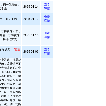
分，高中优秀生，
查看
2025-01-14
奖学金
详情
查看
点，对症下药
2025-01-12
详情
并获得优秀证书，
查看
竞赛，获得优秀
2025-01-10
详情
，获得优秀奖
年年级前十
[查看
查看
2025-01-06
详情
业上取得了优异成
经验，这些经历不
也为我未来的职业
学业方面，我始终
认真对待每一门课
努力，我多次获得
名中名列前茅。课
学术竞赛和科研项
提升自己的实践能
，我也下了很大功
四级和计算机二级
听、说、读、写能