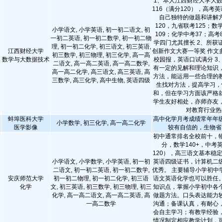
1、本人江西财经大学大数
116（满分120），高考英
自己独特的做题和讲解
120，九省联考125；数
小学语文, 小学英语, 初一初二语文, 初
109；化学中考37；高考
一初二英语, 初一初二数学, 初一初二物
学四门尤其擅长 2、所获
理, 初一初二化学, 初三语文, 初三英语,
江西财经大学
创新作文大赛一等奖 作文
初三数学, 初三物理, 初三化学, 高一高
数学与大数据技术
校园报，英语口试满分 3
二语文, 高一高二英语, 高一高二数学,
有一定的见解和理论知识
高一高二化学, 高三语文, 高三英语, 高
方法，能运用一些合理的
三数学, 高三化学, 高中生物, 英语四级
生找对方法，提高学习，
和，但在学习方面该严格
学生友好相处，亦师亦友
对教育行业热
蚌埠医科大学
高中化学月考成绩常年年级
小学数学, 初三化学, 高一高二化学
医学影像
较有自信的，生物省
初中通常排名全校前十，
分，数学140+，中考英
120），高三语文基本稳定
小学语文, 小学数学, 小学英语, 初一初
英语四级证书，计算机二
二语文, 初一初二英语, 初一初二数学,
优秀。 主要辅导小学初中
安庆师范大学
初一初二物理, 初一初二化学, 初三语
语文英语化学也可以胜任
化学
文, 初三英语, 初三数学, 初三物理, 初三
知识点，掌握小学初中各
化学, 高一高二语文, 高一高二英语, 高
做题方法。口头表达能力
一高二数学
沟通；备课认真，有耐心
会自主学习；有教学经验
情况制定相应教学计划，