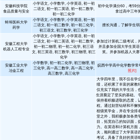
小学语文, 小学数学, 小学英语, 初一初
安徽科技学院
初中化学满分60，考59
二语文, 初一初二英语, 初一初二数学,
食品质量与安全
拿过高中三年
初一初二化学
小学语文, 小学数学, 小学英语, 初一初
蚌埠医科大学
二语文, 初一初二数学, 初一初二化学,
擅长沟通，了解学生弱
药学
初三语文, 初三数学, 初三化学
小学语文, 小学数学, 小学英语, 初一初
二语文, 初一初二英语, 初一初二数学,
参加过计算机二级考试，
安徽工程大学
初一初二物理, 初一初二化学, 初三语
并且参加全国大学生英语
机器人工程专业
文, 初三英语, 初三数学, 初三物理, 初三
奖。并参加机器人大赛
化学
小学数学, 初一初二化学, 初三物理, 初
安徽工业大学
皖西中学高中化学数学常
三化学, 高一高二数学, 高一高二化学,
冶金工程
照片]
高三数学, 高三化学
大学四年里，我不仅在学
绩，还积累了丰富的家教
仅充实了我的大学生活，
生涯奠定了坚实的基础。 
保持着积极进取的态度，
程。通过刻苦钻研和不懈
校级奖学金，并在专业排
堂之外，我积极参加各类
目，拓宽自己的知识面，
力。在英语和计算机方面
夫，顺利通过了大学英语
考试，具备了良好的英语