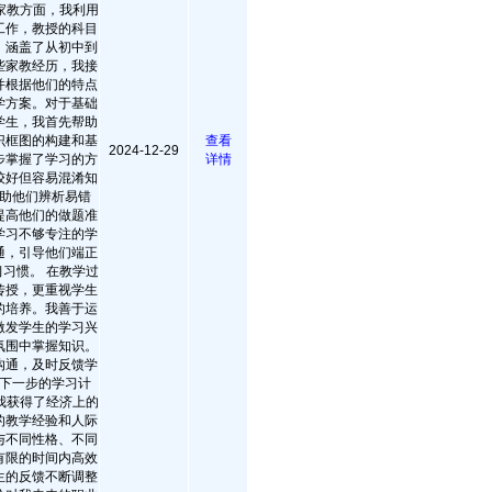
家教方面，我利用
工作，教授的科目
，涵盖了从初中到
些家教经历，我接
并根据他们的特点
学方案。对于基础
学生，我首先帮助
识框图的构建和基
查看
2024-12-29
步掌握了学习的方
详情
较好但容易混淆知
助他们辨析易错
提高他们的做题准
学习不够专注的学
通，引导他们端正
习惯。 在教学过
传授，更重视学生
的培养。我善于运
激发学生的学习兴
氛围中掌握知识。
沟通，及时反馈学
下一步的学习计
我获得了经济上的
的教学经验和人际
与不同性格、不同
有限的时间内高效
生的反馈不断调整