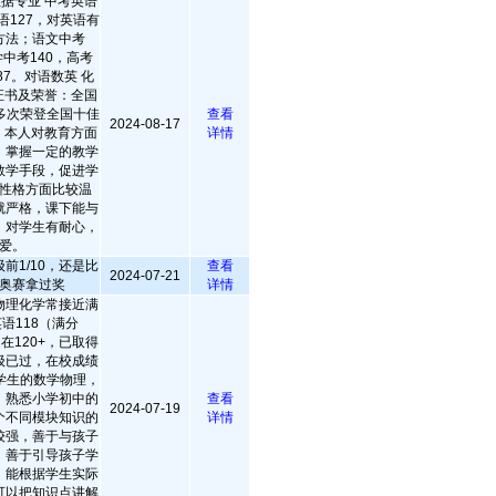
据专业 中考英语
语127，对英语有
方法；语文中考
学中考140，高考
87。对语数英 化
证书及荣誉：全国
多次荣登全国十佳
查看
2024-08-17
、本人对教育方面
详情
，掌握一定的教学
教学手段，促进学
性格方面比较温
就严格，课下能与
，对学生有耐心，
爱。
前1/10，还是比
查看
2024-07-21
奥赛拿过奖
详情
物理化学常接近满
语118（满分
在120+，已取得
级已过，在校成绩
学生的数学物理，
。熟悉小学初中的
查看
2024-07-19
个不同模块知识的
详情
较强，善于与孩子
，善于引导孩子学
，能根据学生实际
可以把知识点讲解