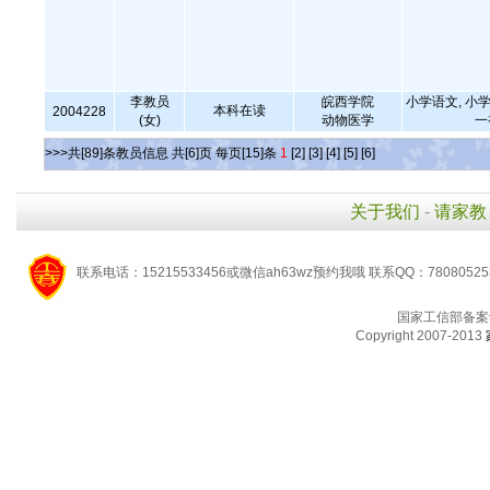
李教员
皖西学院
小学语文, 小学
本科在读
2004228
(女)
动物医学
一
>>>共[89]条教员信息 共[6]页 每页[15]条
1
[2]
[3]
[4]
[5]
[6]
关于我们
-
请家教
联系电话：15215533456或微信ah63wz预约我哦 联系QQ：7808052
国家工信部备案
Copyright 2007-2013