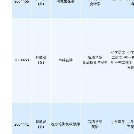
研究生在读
2004455
(男)
会计学
语
小学语文, 小学
孙教员
皖西学院
二语文, 初一
2004453
本科在读
(女)
食品质量与安全
初一初二化学, 
三物
胡教员
皖西学院
小学数学, 小学
在职培训机构教师
2004441
(男)
英语
三英