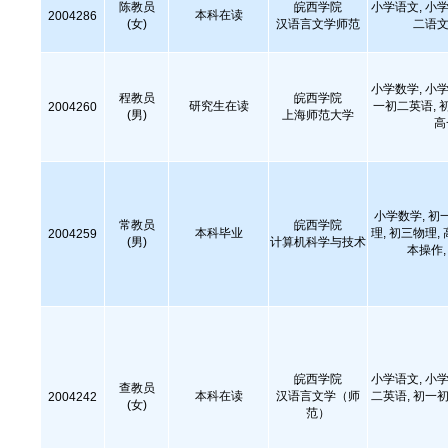
陈教员
皖西学院
小学语文, 小学
本科在读
2004286
(女)
汉语言文学师范
二语文
小学数学, 小学
程教员
皖西学院
研究生在读
一初二英语, 
2004260
(男)
上海师范大学
高
小学数学, 初
常教员
皖西学院
本科毕业
理, 初三物理,
2004259
(男)
计算机科学与技术
本操作
皖西学院
小学语文, 小学
查教员
本科在读
汉语言文学（师
二英语, 初一初
2004242
(女)
范）