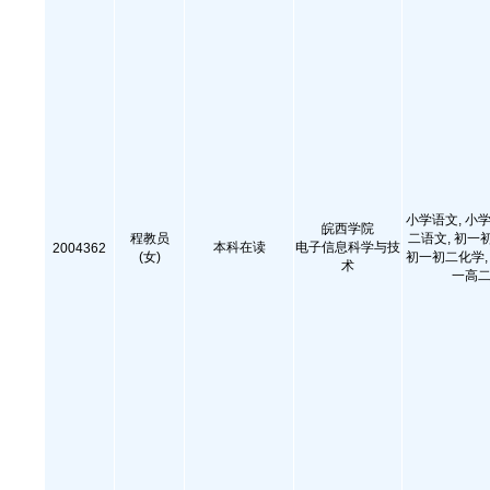
小学语文, 小学
皖西学院
程教员
二语文, 初一
本科在读
电子信息科学与技
2004362
(女)
初一初二化学, 
术
一高二