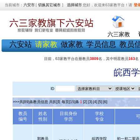
当前城市：
六安市
[
切换其它城市
]
选择城市
您好，欢迎来63家教平台！请
登
六三家教
六安站
请家教
做家教
学员信息
教员
目前，63家教平台在册教员
3809
名，其中明星教员
163
名
皖西学
ID
>>>共[89]条教员信息 共[6]页 每页[15]条
1
[2]
[3]
[4]
[5]
[6]
教员
姓名
目前身份
学校
编号
性别
学历
专业
郭教员
皖西学院
初一初二英语,