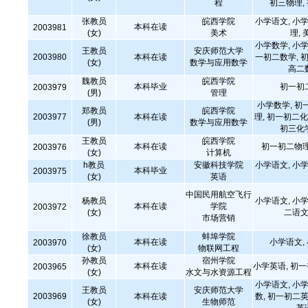
程
初三物理,
张教员
皖西学院
小学语文, 小学
本科在读
2003981
(女)
美术
理,
小学数学, 小学
王教员
安庆师范大学
2003980
本科在读
一初二数学, 初
(女)
数学与应用数学
高二
魏教员
皖西学院
本科毕业
初一初
2003979
(男)
管理
小学数学, 初
郑教员
皖西学院
2003977
本科在读
理, 初一初二化
(男)
数学与应用数学
初三化
王教员
皖西学院
本科在读
初一初二物理
2003976
(女)
计算机
h教员
安徽科技学院
小学语文, 小学
本科毕业
2003975
(女)
英语
中国民用航空飞行
杨教员
小学语文, 小学
本科在读
学院
2003972
(女)
二语文
市场营销
徐教员
蚌埠学院
本科在读
小学语文,
2003970
(女)
物联网工程
孙教员
宿州学院
本科在读
小学英语, 初
2003965
(女)
水文与水资源工程
小学语文, 小学
王教员
安庆师范大学
2003969
本科在读
数, 初一初二英
(女)
生物师范