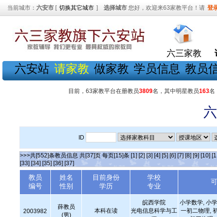
当前城市：
六安市
[
切换其它城市
]
选择城市
您好，欢迎来63家教平台！请
登
六三家教
六安站
请家教
做家教
学员信息
教员
目前，63家教平台在册教员
3809
名，其中明星教员
163
名
六
ID
>>>共[552]条教员信息 共[37]页 每页[15]条
[1]
[2]
[3]
[4]
[5]
[6]
[7]
[8]
[9]
[10]
[1
[33]
[34]
[35]
[36]
[37]
教员
姓名
目前身份
学校
编号
性别
学历
专业
皖西学院
小学数学, 小学
薛教员
本科在读
光电信息科学与工
一初二物理, 
2003982
(男)