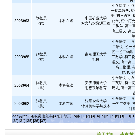
英
小学语文, 小学
一初二数学, 
学, 初三语文, 
刘教员
中国矿业大学
2003963
本科在读
化学, 初中历史
(女)
水文与水资源工程
二数学, 高一
高三语文, 高三
学
小学语文, 小学
二语文, 初一
初一初二物理, 
张教员
南京理工大学
2003968
本科在读
三数学, 初三物
(女)
机械
语文, 高一高二
一高二物理, 高
物理, 
小学语文, 小学
仇教员
安庆师范大学
二英语, 初一初
本科在读
2003964
(男)
思想政治教育
历史, 高一高二
小学语文, 小学
张教员
沈阳农业大学
2003962
本科在读
一初二数学, 
(男)
计算机科学与技术
计
>>>共[552]条教员信息 共[37]页 每页[15]条
[1]
[2]
[3]
[4]
[5]
[6]
[7]
[8]
[9]
[10]
[1
[33]
[34]
[35]
[36]
[37]
关于我们
-
请家教