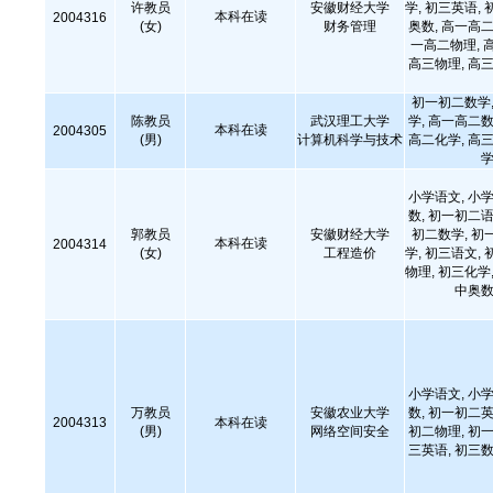
许教员
安徽财经大学
学, 初三英语, 
本科在读
2004316
(女)
财务管理
奥数, 高一高二
一高二物理, 
高三物理, 高三
初一初二数学,
陈教员
武汉理工大学
学, 高一高二数
本科在读
2004305
(男)
计算机科学与技术
高二化学, 高三
学
小学语文, 小学
数, 初一初二语
郭教员
安徽财经大学
初二数学, 初
本科在读
2004314
(女)
工程造价
学, 初三语文, 
物理, 初三化学,
中奥数
小学语文, 小学
万教员
安徽农业大学
数, 初一初二英
2004313
本科在读
(男)
网络空间安全
初二物理, 初一
三英语, 初三数