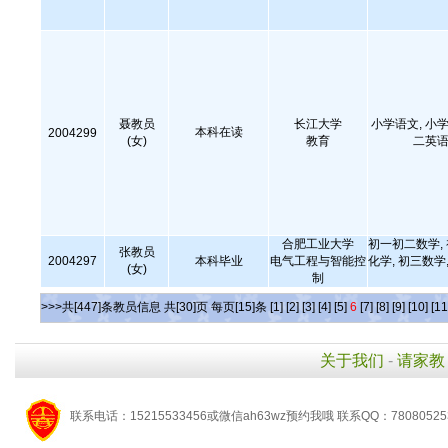
聂教员
长江大学
小学语文, 小学
本科在读
2004299
(女)
教育
二英语
合肥工业大学
初一初二数学,
张教员
2004297
本科毕业
电气工程与智能控
化学, 初三数学,
(女)
制
>>>共[447]条教员信息 共[30]页 每页[15]条
[1]
[2]
[3]
[4]
[5]
6
[7]
[8]
[9]
[10]
[11
关于我们
-
请家教
联系电话：15215533456或微信ah63wz预约我哦 联系QQ：7808052