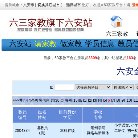
当前城市：
六安市
[
切换其它城市
]
选择城市
您好，欢迎来63家教平台！请
登
六三家教
六安站
请家教
做家教
学员信息
教员
目前，63家教平台在册教员
3809
名，其中明星教员
163
名
六安
ID
>>>共[447]条教员信息 共[30]页 每页[15]条
[1]
[2]
[3]
[4]
[5]
6
[7]
[8]
[9]
[10]
[11
教员
姓名
目前身份
学校
编号
性别
学历
专业
小学语文, 小学
谢教员
亳州学院
2004334
本科在读
二语文, 初一初
(男)
网络与新媒体
英