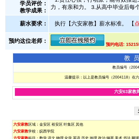
学员评价：
力，有亲和力。 3.从高中毕业后
教学成果：
薪水要求：
执行【六安家教】薪水标准。
【
预约这位老师：
预约电话: 1521
教
教员编号（200
温馨提示：以上是教员编号（2004118）
六安63家教
六安家教
区域：
金安区
裕安区
叶集区
其他
六安家教
学校：
皖西学院
六安家教
科目：
数学
语文
物理
化学
英语
历史
地理
政治
钢琴
美术
书法
网球