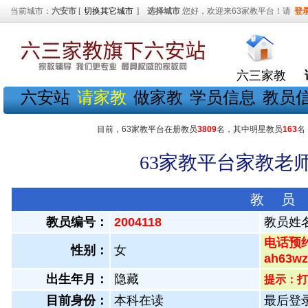
当前城市：
六安市
[
切换其它城市
]
选择城市
您好，欢迎来63家教平台！请
登
六三家教
六安站
请家教
做家教
学员信息
教员
目前，63家教平台在册教员
3809
名，其中明星教员
163
名
63家教平台家教老师
教 员
教员编号：
2004118
教员姓
电话预约
性别：
女
ah63
出生年月：
隐藏
提示：打
目前身份：
本科在读
最后登录：