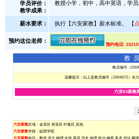
教授小学，初中，高中英语，学员
学员评价：
教学成果：
薪水要求：
执行【六安家教】薪水标准。
【
预约这位老师：
预约电话: 1521
教
教员编号（200
温馨提示：以上是教员编号（2004072）
六安63家教
六安家教
区域：
金安区
裕安区
叶集区
其他
六安家教
学校：
皖西学院
六安家教
科目：
数学
语文
物理
化学
英语
历史
地理
政治
钢琴
美术
书法
网球