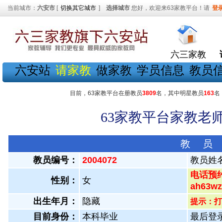
当前城市：
六安市
[
切换其它城市
]
选择城市
您好，欢迎来63家教平台！请
登
六三家教
六安站
请家教
做家教
学员信息
教员
目前，63家教平台在册教员
3809
名，其中明星教员
163
名
63家教平台家教老师
教 员
教员编号：
2004072
教员姓
电话预约
性别：
女
ah63
出生年月：
隐藏
提示：打
目前身份：
本科毕业
最后登录：