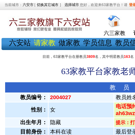
当前城市：
六安市
[
切换其它城市
]
选择城市
您好，欢迎来63家教平台！请
登
六三家教
六安站
请家教
做家教
学员信息
教员
目前，63家教平台在册教员
3809
名，其中明星教员
163
名
63家教平台家教老师
教 员
教员编号：
2004027
教员姓
电话预约
性别：
女
ah63
出生年月：
隐藏
提示：打
目前身份：
本科在读
最后登录：