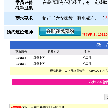
在暑假班有任职经历，有一定经验
学员评价：
教学成果：
薪水要求：
执行【六安家教】薪水标准。
【
预约这位老师：
预约电话: 1521
教
家教编号
家教地点
学员
.新桥小区
初二 生
100667
.新桥小区
初二 生
100668
温馨提示：以上是教员编号（2004027）
六安63家教
六安家教
区域：
金安区
裕安区
叶集区
其他