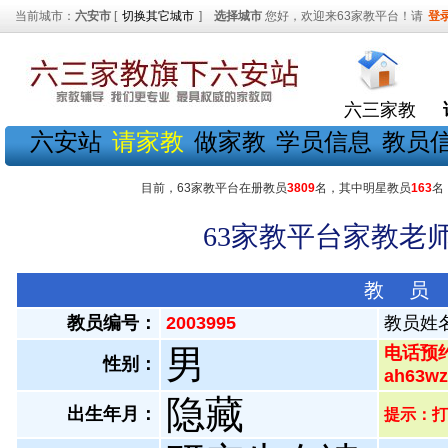
当前城市：
六安市
[
切换其它城市
]
选择城市
您好，欢迎来63家教平台！请
登
六三家教
六安站
请家教
做家教
学员信息
教员
目前，63家教平台在册教员
3809
名，其中明星教员
163
名
63家教平台家教老师
教 员
教员编号：
2003995
教员姓
男
电话预约
性别：
ah63
隐藏
出生年月：
提示：打