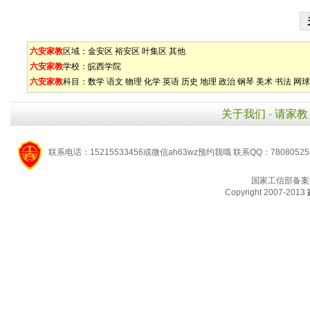
六安家教
区域：
金安区
裕安区
叶集区
其他
六安家教
学校：
皖西学院
六安家教
科目：
数学
语文
物理
化学
英语
历史
地理
政治
钢琴
美术
书法
网球
关于我们
-
请家教
联系电话：15215533456或微信ah63wz预约我哦 联系QQ：7808052
国家工信部备案
Copyright 2007-2013