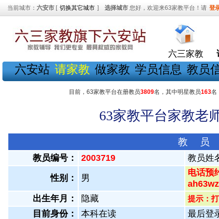
当前城市：
六安市
[
切换其它城市
]
选择城市
您好，欢迎来63家教平台！请
登
六三家教
六安站
请家教
做家教
学员信息
教员
目前，63家教平台在册教员
3809
名，其中明星教员
163
名
63家教平台家教老师
教 员
教员编号：
2003719
教员姓
电话预约
性别：
男
ah63
出生年月：
隐藏
提示：打
目前身份：
本科在读
最后登录：