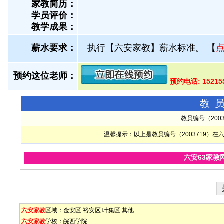
家教简历：
学员评价：
教学成果：
薪水要求：
执行【六安家教】薪水标准。
【
预约这位老师：
预约电话: 1521
教
教员编号（200
温馨提示：以上是教员编号（2003719）
六安63家教
六安家教
区域：
金安区
裕安区
叶集区
其他
六安家教
学校：
皖西学院