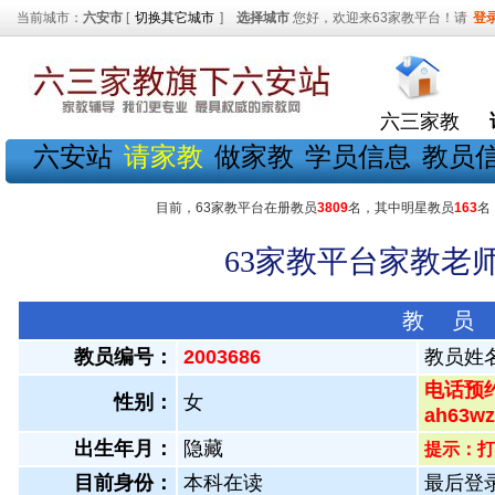
当前城市：
六安市
[
切换其它城市
]
选择城市
您好，欢迎来63家教平台！请
登
六三家教
六安站
请家教
做家教
学员信息
教员
目前，63家教平台在册教员
3809
名，其中明星教员
163
名
63家教平台家教老师
教 员
教员编号：
2003686
教员姓
电话预约
性别：
女
ah63
出生年月：
隐藏
提示：打
目前身份：
本科在读
最后登录：