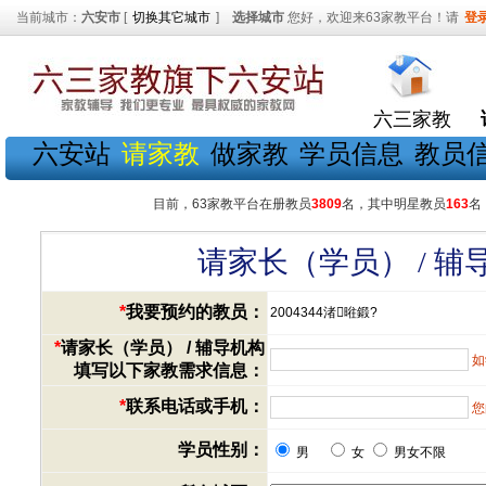
当前城市：
六安市
[
切换其它城市
]
选择城市
您好，欢迎来63家教平台！请
登
六三家教
六安站
请家教
做家教
学员信息
教员
目前，63家教平台在册教员
3809
名，其中明星教员
163
名
请家长（学员） / 
*
我要预约的教员：
2004344渚暀鍛?
*
请家长（学员） / 辅导机构
如
填写以下家教需求信息：
*
联系电话或手机：
您
学员性别：
男
女
男女不限