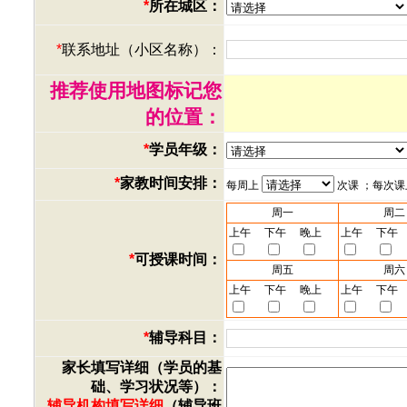
*
所在城区：
*
联系地址（小区名称）：
推荐使用地图标记您
的位置：
*
学员年级：
*
家教时间安排：
每周上
次课 ；每次
周一
周二
上午
下午
晚上
上午
下午
*
可授课时间：
周五
周六
上午
下午
晚上
上午
下午
*
辅导科目：
家长填写详细（学员的基
础、学习状况等）：
辅导机构填写详细
（辅导班