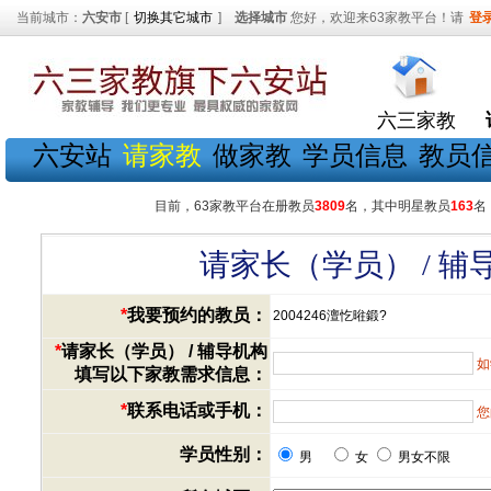
当前城市：
六安市
[
切换其它城市
]
选择城市
您好，欢迎来63家教平台！请
登
六三家教
六安站
请家教
做家教
学员信息
教员
目前，63家教平台在册教员
3809
名，其中明星教员
163
名
请家长（学员） / 
*
我要预约的教员：
2004246澶忔暀鍛?
*
请家长（学员） / 辅导机构
如
填写以下家教需求信息：
*
联系电话或手机：
您
学员性别：
男
女
男女不限