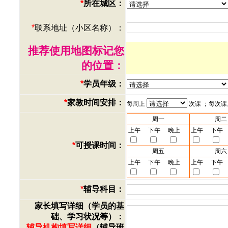
*
所在城区：
*
联系地址（小区名称）：
推荐使用地图标记您
的位置：
*
学员年级：
*
家教时间安排：
每周上
次课 ；每次
周一
周二
上午
下午
晚上
上午
下午
*
可授课时间：
周五
周六
上午
下午
晚上
上午
下午
*
辅导科目：
家长填写详细（学员的基
础、学习状况等）：
辅导机构填写详细
（辅导班