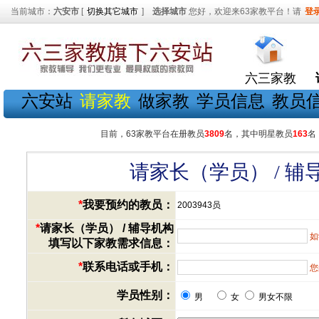
当前城市：
六安市
[
切换其它城市
]
选择城市
您好，欢迎来63家教平台！请
登
六三家教
六安站
请家教
做家教
学员信息
教员
目前，63家教平台在册教员
3809
名，其中明星教员
163
名
请家长（学员） / 
*
我要预约的教员：
2003943员
*
请家长（学员） / 辅导机构
如
填写以下家教需求信息：
*
联系电话或手机：
您
学员性别：
男
女
男女不限