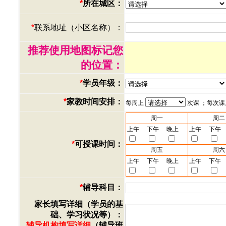
*
所在城区：
*
联系地址（小区名称）：
推荐使用地图标记您
的位置：
*
学员年级：
*
家教时间安排：
每周上
次课 ；每次
周一
周二
上午
下午
晚上
上午
下午
*
可授课时间：
周五
周六
上午
下午
晚上
上午
下午
*
辅导科目：
家长填写详细（学员的基
础、学习状况等）：
辅导机构填写详细
（辅导班