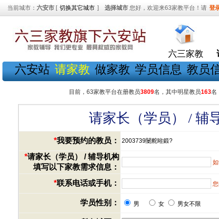
当前城市：
六安市
[
切换其它城市
]
选择城市
您好，欢迎来63家教平台！请
登
六三家教
六安站
请家教
做家教
学员信息
教员
目前，63家教平台在册教员
3809
名，其中明星教员
163
名
请家长（学员） / 
*
我要预约的教员：
2003739闄舵暀鍛?
*
请家长（学员） / 辅导机构
如
填写以下家教需求信息：
*
联系电话或手机：
您
学员性别：
男
女
男女不限