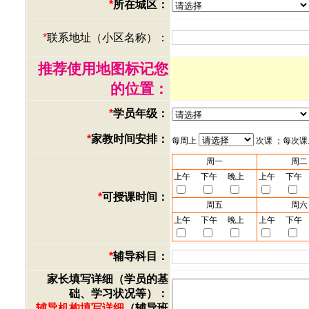
*
所在城区：
*
联系地址（小区名称）：
推荐使用地图标记您
的位置：
*
学员年级：
*
家教时间安排：
每周上
次课 ；每次
周一
周二
上午
下午
晚上
上午
下午
*
可授课时间：
周五
周六
上午
下午
晚上
上午
下午
*
辅导科目：
家长填写详细（学员的基
础、学习状况等）：
辅导机构填写详细
（辅导班